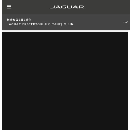
MƏAQLƏLƏR
JAGUAR EKSPERTƏRİ İLƏ TANIŞ OLUN