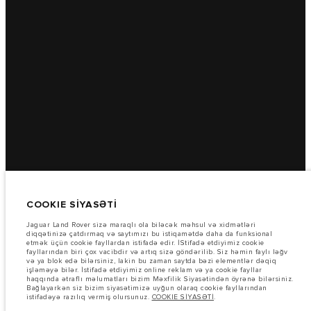
COOKIE SİYASƏTİ
Jaguar Land Rover sizə maraqlı ola biləcək məhsul və xidmətləri
diqqətinizə çatdırmaq və saytımızı bu istiqamətdə daha da funksional
etmək üçün cookie fayllardan istifadə edir. İStifadə etdiyimiz cookie
fayllarından biri çox vacibdir və artıq sizə göndərilib. Siz həmin faylı ləğv
və ya blok edə bilərsiniz, lakin bu zaman saytda bəzi elementlər dəqiq
işləməyə bilər. İstifadə etdiyimiz online reklam və ya cookie fayllar
haqqında ətraflı məlumatları bizim Məxfilik Siyasətindən öyrənə bilərsiniz.
Bağlayarkən siz bizim siyasətimizə uyğun olaraq cookie fayllarından
istifadəyə razılıq vermiş olursunuz.
COOKIE SİYASƏTİ
.