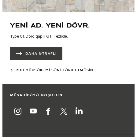
YENI AD. YENI DÖVR.
Type 01. Dörd qapılı GT. Tezliklə.
DAHA ƏTRAFLI
RUH YÜKSƏKLIYI SƏNI TƏRK ETMƏSIN
MÜSAHİBƏYƏ QOŞULUN