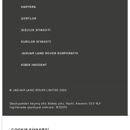
KARYERA
ŞƏRTLƏR
GİZLİLİK SİYASƏTİ
KUKİLƏR SİYASƏTİ
JAGUAR LAND ROVER KORPORATİV
KİBER İNSİDENT
© JAGUAR LAND ROVER LIMITED 2026
Qeydiyyatdan keçmiş ofis: Abbey yolu, Vaytli, Koventri CV3 4LF
İngiltərədə qeydiyyat nömrəsi: 1672070
Yanacaq sərfi AB qanunlarına uyğun olaraq rəsmi istehsalçı testləri
nəticəsində verilmişdir.
COOKIE SİYASƏTİ
Avtomobilin faktiki yanacaq sərfi belə testlərdən əldə edilən nəticələrdən