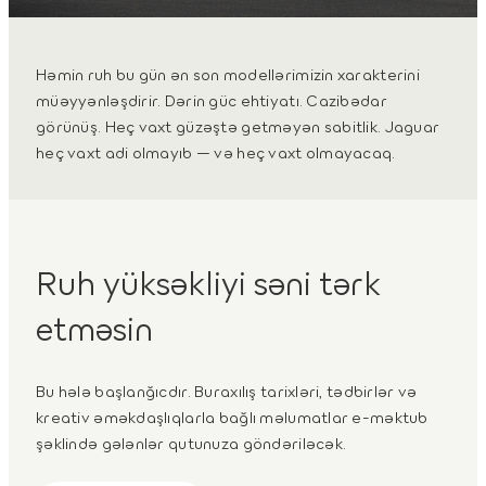
Həmin ruh bu gün ən son modellərimizin xarakterini
müəyyənləşdirir. Dərin güc ehtiyatı. Cazibədar
görünüş. Heç vaxt güzəştə getməyən sabitlik. Jaguar
heç vaxt adi olmayıb — və heç vaxt olmayacaq.
Ruh yüksəkliyi səni tərk
etməsin
Bu hələ başlanğıcdır. Buraxılış tarixləri, tədbirlər və
kreativ əməkdaşlıqlarla bağlı məlumatlar e-məktub
şəklində gələnlər qutunuza göndəriləcək.