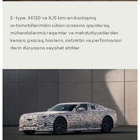
E-type, XK120 və XJS kimi ən ikonlaşmış
avtomobillərimizin sükanı arxasına qayıdaraq,
mühəndislərimiz rəqəmlər və məhdudiyyətlərdən
kənara çıxaraq, hisslərin, instinktin və performansın
dərin dünyasına səyahət etdilər.