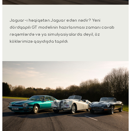
Jaguar-ı həqiqətən Jaguar edən nədir? Yeni
dördqapılı GT modelinin hazırlanması zamanı cavab
rəqəmlərdə və ya simulyasiyalarda deyil, öz
köklərimizə qayıdışda tapıldı.