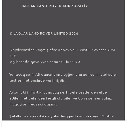
JAGUAR LAND ROVER KORPORATİV
© JAGUAR LAND ROVER LIMITED 2026
Qeydiyyatdan keçmiş ofis: Abbey yolu, Vaytli, Koventri CV3
4LF
İngiltərədə qeydiyyat nömrəsi: 1672070
Yanacaq sərfi AB qanunlarına uyğun olaraq rəsmi istehsalçı
testləri nəticəsində verilmişdir.
Avtomobilin faktiki yanacaq sərfi belə testlərdən əldə
edilən nəticələrdən fərqli ola bilər və bu rəqəmlər yalnız
müqayisə məqsədi daşıyır.
Şəkillər və spesifikasiyalar haqqında vacib qeyd.
Qlobal
yarımkeçirici çatışmazlığı hal-hazırda avtomobilin istehsal