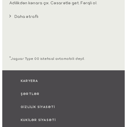
Adilikdən kənara çıx. Cəsarətlə get. Fərqli ol.
Daha ətraflı
*
Jaguar Type 00 istehsal avtomobili deyil.
KARYERA
ŞƏRTLƏR
GİZLİLİK SİYASƏTİ
KUKİLƏR SİYASƏTİ