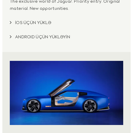
The exclusive world of Jaguar. Priority entry. Original
material. New opportunities.
İOS ÜÇÜN YÜKLƏ
ANDROID ÜÇÜN YÜKLƏYİN