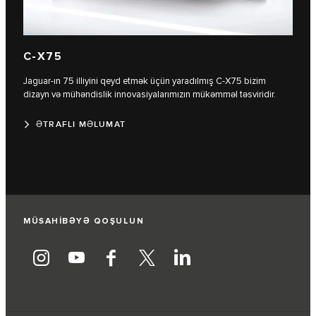
C‑X75
Jaguar-ın 75 illiyini qeyd etmək üçün yaradılmış C‑X75 bizim
dizayn və mühəndislik innovasiyalarımızın mükəmməl təsviridir.
ƏTRAFLI MƏLUMAT
MÜSAHİBƏYƏ QOŞULUN