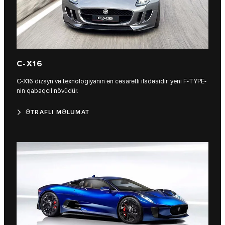
C‑X16
C‑X16 dizayn və texnologiyanın ən cəsarətli ifadəsidir, yeni F-TYPE-
nin qabaqcıl növüdür.
ƏTRAFLI MƏLUMAT