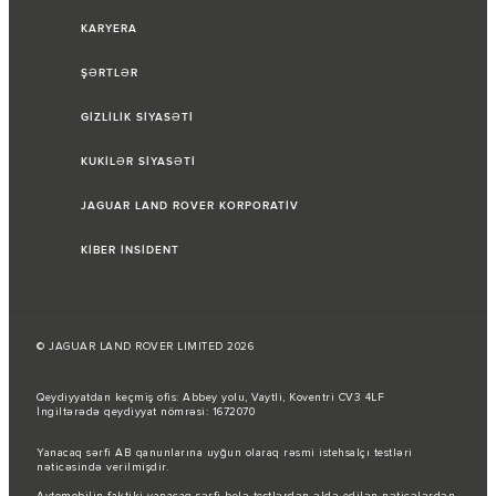
KARYERA
ŞƏRTLƏR
GİZLİLİK SİYASƏTİ
KUKİLƏR SİYASƏTİ
JAGUAR LAND ROVER KORPORATİV
KİBER İNSİDENT
© JAGUAR LAND ROVER LIMITED 2026
Qeydiyyatdan keçmiş ofis: Abbey yolu, Vaytli, Koventri CV3 4LF
İngiltərədə qeydiyyat nömrəsi: 1672070
Yanacaq sərfi AB qanunlarına uyğun olaraq rəsmi istehsalçı testləri
nəticəsində verilmişdir.
Avtomobilin faktiki yanacaq sərfi belə testlərdən əldə edilən nəticələrdən