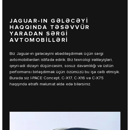
JAGUAR-IN GƏLƏCƏYİ
HAQQINDA TƏSƏVVÜR
YARADAN SƏRGİ
AVTOMOBİLLƏRİ
Biz Jaguar-ın gələcəyini əbədiləşdirmək üçün sərgi
avtomobillərdən istifadə edirik. Biz texnoloji irəliləyişləri,
qeyri-adi dizayn düşüncəsini, sosuz davamlılığı və üstün
performansı birləşdirmək üçün özümüzü bu işə cəlb etmişik.
Burada siz I‑PACE Concept, C‑X17, C‑X16 və C‑X75
haqqında ətraflı məlumat əldə edə bilərsiniz.