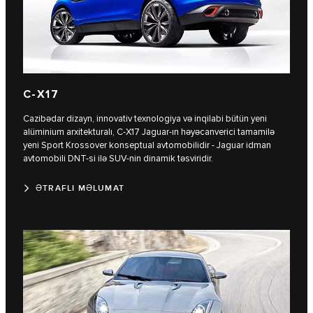
C‑X17
Cazibədar dizayn, innovativ texnologiya və inqilabi bütün yeni
alüminium arxitekturalı, C‑X17 Jaguar-ın həyəcanverici tamamilə
yeni Sport Krossover konseptual avtomobilidir - Jaguar idman
avtomobili DNT-si ilə SUV-nin dinamik təsviridir.
ƏTRAFLI MƏLUMAT