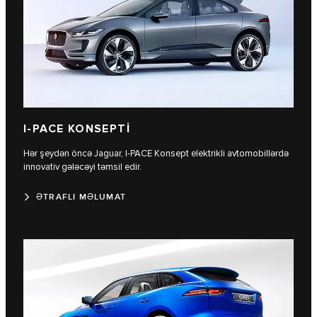
I‑PACE KONSEPTİ
Hər şeydən öncə Jaguar, I‑PACE Konsept elektrikli avtomobillərdə
innovativ gələcəyi təmsil edir.
ƏTRAFLI MƏLUMAT