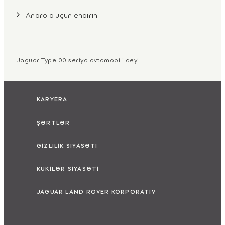
Android üçün endirin
Jaguar Type 00 seriya avtomobili deyil.
KARYERA
ŞƏRTLƏR
GİZLİLİK SİYASƏTİ
KUKİLƏR SİYASƏTİ
JAGUAR LAND ROVER KORPORATİV