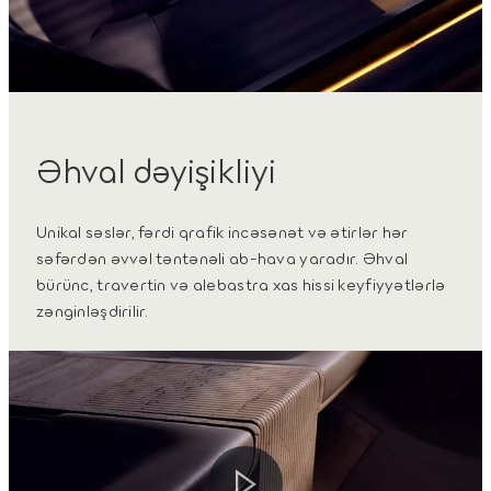
Əhval dəyişikliyi
Unikal səslər, fərdi qrafik incəsənət və ətirlər hər
səfərdən əvvəl təntənəli ab-hava yaradır. Əhval
bürünc, travertin və alebastra xas hissi keyfiyyətlərlə
zənginləşdirilir.