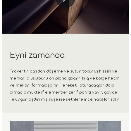
Eyni zamanda
Travertin daşdan döşəmə və sütun toxunuş hissini və
memarlıq üslubunu ön plana çıxarır. İşıq və kölgə həcmi
və məkanı formalaşdırır. Hərəkətli oturacaqlar daxil
olmaqla müxtəlif elementlər zərif parıltı yayır, gövdə
ilə uyğunlaşdırılmış şüşə isə səthlərə incə naxışlar salır.