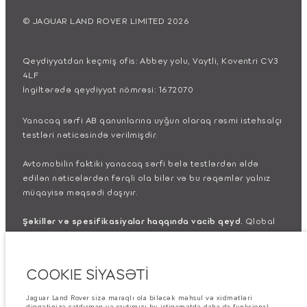
© JAGUAR LAND ROVER LIMITED 2026
Qeydiyyatdan keçmiş ofis: Abbey yolu, Vaytli, Koventri CV3
4LF
İngiltərədə qeydiyyat nömrəsi: 1672070
Yanacaq sərfi AB qanunlarına uyğun olaraq rəsmi istehsalçı
testləri nəticəsində verilmişdir.
Avtomobilin faktiki yanacaq sərfi belə testlərdən əldə
edilən nəticələrdən fərqli ola bilər və bu rəqəmlər yalnız
müqayisə məqsədi daşıyır.
Şəkillər və spesifikasiyalar haqqında vacib qeyd.
Qlobal
yarımkeçirici çatışmazlığı hal-hazırda avtomobilin istehsal
xüsusiyyətlərinə, seçimlərin mövcudluğuna və istehsal
müddətlərinə təsir göstərir. Bu, çox dinamik bir vəziyyətdir
COOKIE SİYASƏTİ
və nəticədə hazırda veb-saytda istifadə edilən şəkillər,
funksiyalar, seçimlər, xüsusi işləmələr və rəng sxemləri üçün
Jaguar Land Rover sizə maraqlı ola biləcək məhsul və xidmətləri
mövcud spesifikasiyaları tam əks etdirməyə bilər. Zəhmət