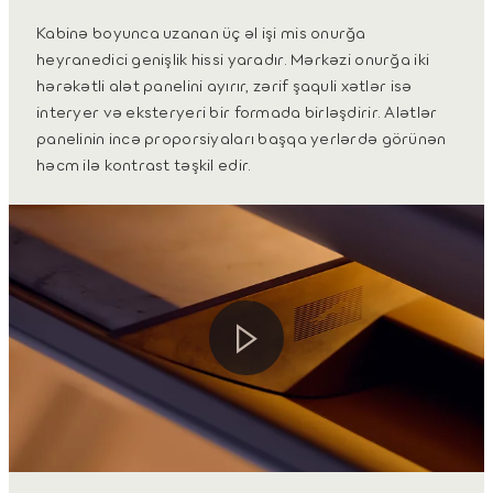
Kabinə boyunca uzanan üç əl işi mis onurğa
heyranedici genişlik hissi yaradır. Mərkəzi onurğa iki
hərəkətli alət panelini ayırır, zərif şaquli xətlər isə
interyer və eksteryeri bir formada birləşdirir. Alətlər
panelinin incə proporsiyaları başqa yerlərdə görünən
həcm ilə kontrast təşkil edir.