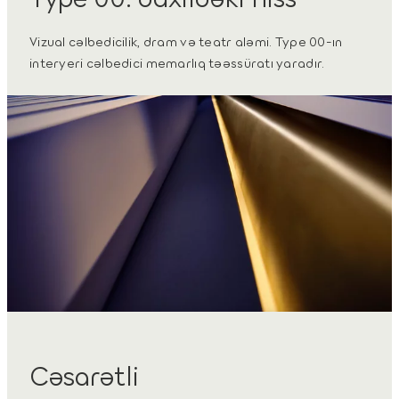
Vizual cəlbedicilik, dram və teatr aləmi. Type 00-ın
interyeri cəlbedici memarlıq təəssüratı yaradır.
Cəsarətli