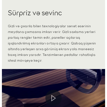
Sürpriz və sevinc
Gizli və çıxarıla bilən texnologiyalar sənət əsərinin
meydana çıxmasına imkan verir. Gizli saxlama yerləri
parlaq rənglər təmin edir, panellər açılaraq
işıqlandırılmış ekranları ortaya çıxarır. Qabaq şüşənin
altında yerləşən arxa görünüş ekranı yola maneəsiz
baxış imkanı yaradır. Tənzimlənən pedallar rahatlıqla
ideal mövqeyə keçir.