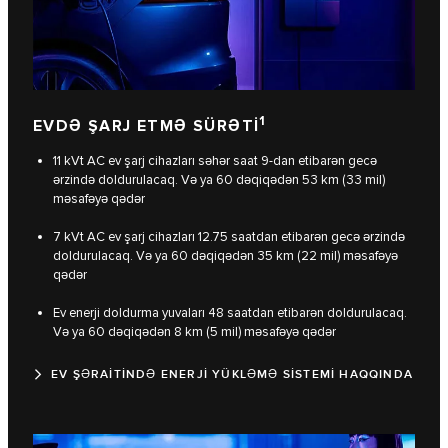
1
EVDƏ ŞARJ ETMƏ SÜRƏTİ
11 kVt AC ev şarj cihazları səhər saat 9-dan etibarən gecə
ərzində doldurulacaq. Və ya 60 dəqiqədən 53 km (33 mil)
məsafəyə qədər
7 kVt AC ev şarj cihazları 12.75 saatdan etibarən gecə ərzində
doldurulacaq. Və ya 60 dəqiqədən 35 km (22 mil) məsafəyə
qədər
Ev enerji doldurma yuvaları 48 saatdan etibarən doldurulacaq.
Və ya 60 dəqiqədən 8 km (5 mil) məsafəyə qədər
EV ŞƏRAİTİNDƏ ENERJİ YÜKLƏMƏ SİSTEMİ HAQQINDA