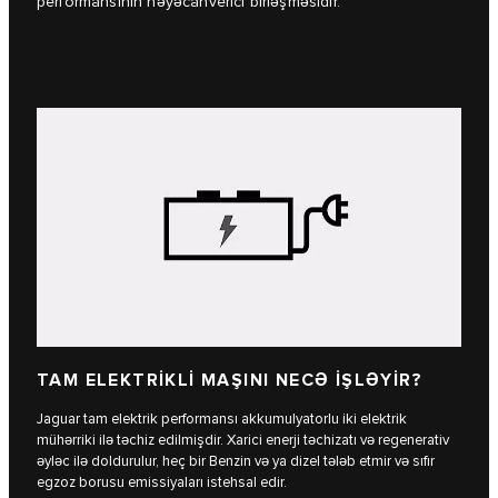
performansının həyəcanverici birləşməsidir.
TAM ELEKTRİKLİ MAŞINI NECƏ İŞLƏYİR?
Jaguar tam elektrik performansı akkumulyatorlu iki elektrik
mühərriki ilə təchiz edilmişdir. Xarici enerji təchizatı və regenerativ
əyləc ilə doldurulur, heç bir Benzin və ya dizel tələb etmir və sıfır
egzoz borusu emissiyaları istehsal edir.