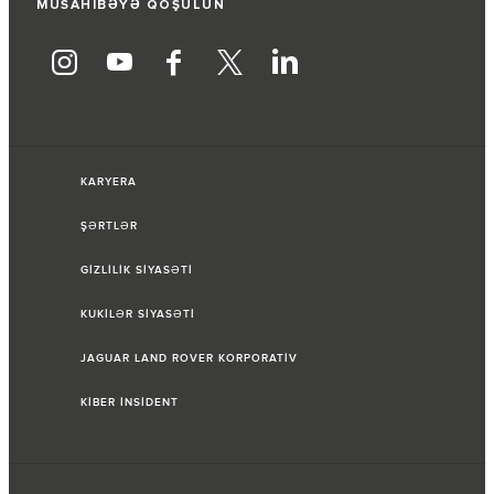
MÜSAHİBƏYƏ QOŞULUN
KARYERA
ŞƏRTLƏR
GİZLİLİK SİYASƏTİ
KUKİLƏR SİYASƏTİ
JAGUAR LAND ROVER KORPORATİV
KİBER İNSİDENT