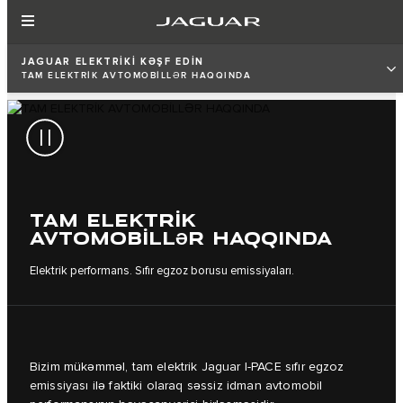
JAGUAR ELEKTRİKİ KƏŞF EDİN
TAM ELEKTRİK AVTOMOBİLLƏR HAQQINDA
TAM ELEKTRİK
AVTOMOBİLLƏR HAQQINDA
Elektrik performans. Sıfır egzoz borusu emissiyaları.
Bizim mükəmməl, tam elektrik Jaguar I‑PACE sıfır egzoz
emissiyası ilə faktiki olaraq səssiz idman avtomobil