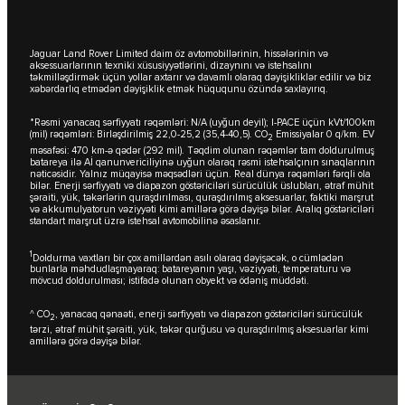
Jaguar Land Rover Limited daim öz avtomobillərinin, hissələrinin və
aksessuarlarının texniki xüsusiyyətlərini, dizaynını və istehsalını
təkmilləşdirmək üçün yollar axtarır və davamlı olaraq dəyişikliklər edilir və biz
xəbərdarlıq etmədən dəyişiklik etmək hüququnu özündə saxlayırıq.
*Rəsmi yanacaq sərfiyyatı rəqəmləri: N/A (uyğun deyil); I-PACE üçün kVt/100km
(mil) rəqəmləri: Birləşdirilmiş 22,0-25,2 (35,4-40,5). CO
Emissiyalar 0 q/km. EV
2
məsafəsi: 470 km-ə qədər (292 mil). Təqdim olunan rəqəmlər tam doldurulmuş
batareya ilə Aİ qanunvericiliyinə uyğun olaraq rəsmi istehsalçının sınaqlarının
nəticəsidir. Yalnız müqayisə məqsədləri üçün. Real dünya rəqəmləri fərqli ola
bilər. Enerji sərfiyyatı və diapazon göstəriciləri sürücülük üslubları, ətraf mühit
şəraiti, yük, təkərlərin quraşdırılması, quraşdırılmış aksesuarlar, faktiki marşrut
və akkumulyatorun vəziyyəti kimi amillərə görə dəyişə bilər. Aralıq göstəriciləri
standart marşrut üzrə istehsal avtomobilinə əsaslanır.
1
Doldurma vaxtları bir çox amillərdən asılı olaraq dəyişəcək, o cümlədən
bunlarla məhdudlaşmayaraq: batareyanın yaşı, vəziyyəti, temperaturu və
mövcud doldurulması; istifadə olunan obyekt və ödəniş müddəti.
^ CO
, yanacaq qənaəti, enerji sərfiyyatı və diapazon göstəriciləri sürücülük
2
tərzi, ətraf mühit şəraiti, yük, təkər qurğusu və quraşdırılmış aksesuarlar kimi
amillərə görə dəyişə bilər.