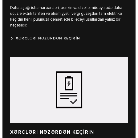
Daha aşağı istismar xərcləri, benzin və dizellə müqayisədə daha
ucuz elektrik tarifləri və əhəmiyyətli vergi güzəştləri tam elektrikə
keçidin hər il pulunuza qənaət edə biləcəyi üsullardan yalnız bir
neçəsidir.
XƏRCLƏRİ NƏZƏRDƏN KEÇİRİN
XƏRCLƏRİ NƏZƏRDƏN KEÇİRİN