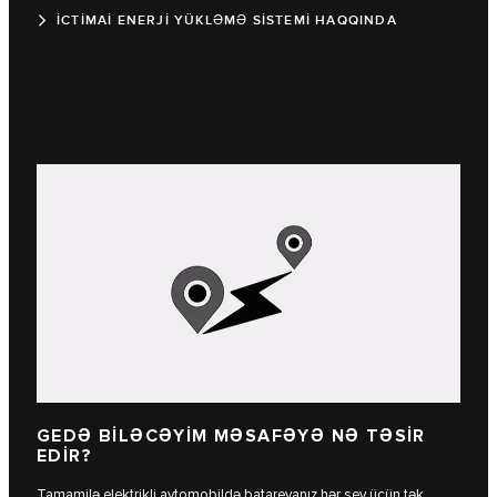
İCTİMAİ ENERJİ YÜKLƏMƏ SİSTEMİ HAQQINDA
GEDƏ BİLƏCƏYİM MƏSAFƏYƏ NƏ TƏSİR
EDİR?
Tamamilə elektrikli avtomobildə batareyanız hər şey üçün tək