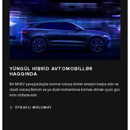
YÜNGÜL HİBRİD AVTOMOBİLLƏR
HAQQINDA
Bir MHEV yavaşladıqda normal olaraq itirilən enerjini bərpa edir və
daxili olaraq Benzin və ya dizel mühərrikinə kömək etmək üçün güc
kimi istifadə edir.
ƏTRAFLI MƏLUMAT