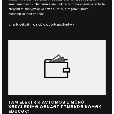
enerji mənbəyidir. Nəticədə sürücülük tərziniz, kabinənizdə istifadə
etdiyiniz xüsusiyyətlər və hətta sürdüyünüz şərait ümumi
məsafənizə təsir edəcək.
NƏ QƏDƏR UZAĞA GEDƏ BİLƏRƏM?
TAM ELEKTRİK AVTOMOBİL MƏNƏ
XƏRCLƏRİMƏ QƏNAƏT ETMƏKDƏ KÖMƏK
EDƏCƏK?