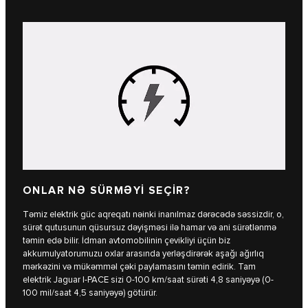
ONLAR NƏ SÜRMƏYİ SEÇİR?
Təmiz elektrik güc aqreqatı nəinki inanılmaz dərəcədə səssizdir, o,
sürət qutusunun qüsursuz dəyişməsi ilə hamar və ani sürətlənmə
təmin edə bilir. İdman avtomobilinin çevikliyi üçün biz
akkumulyatorumuzu oxlar arasında yerləşdirərək aşağı ağırlıq
mərkəzini və mükəmməl çəki paylamasını təmin edirik. Tam
elektrik Jaguar I‑PACE sizi 0-100 km/saat sürəti 4,8 saniyəyə (0-
100 mil/saat 4,5 saniyəyə) götürür.