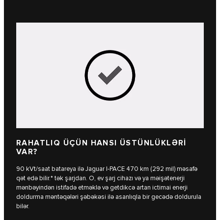
RAHATLIQ ÜÇÜN HANSI ÜSTÜNLÜKLƏRİ
VAR?
90 kVt/saat batareya ilə Jaguar I‑PACE 470 km (292 mil) məsafə
qət edə bilir.* tək şarjdan. O, ev şarj cihazı və ya məişətenerji
mənbəyindən istifadə etməklə və getdikcə artan ictimai enerji
doldurma məntəqələri şəbəkəsi ilə asanlıqla bir gecədə doldurula
bilər.