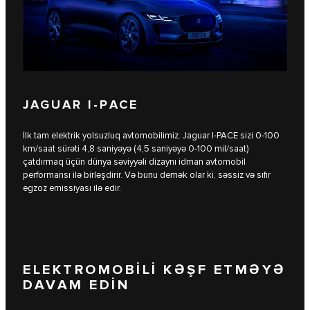
JAGUAR I-PACE
İlk tam elektrik yolsuzluq avtomobilimiz. Jaguar I‑PACE sizi 0-100
km/saat sürəti 4,8 saniyəyə (4,5 saniyəyə 0-100 mil/saat)
çatdırmaq üçün dünya səviyyəli dizaynı idman avtomobil
performansı ilə birləşdirir. Və bunu demək olar ki, səssiz və sıfır
egzoz emissiyası ilə edir.
ELEKTROMOBİLİ KƏŞF ETMƏYƏ
DAVAM EDİN