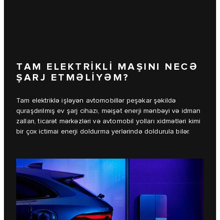
TAM ELEKTRİKLİ MAŞINI NECƏ
ŞARJ ETMƏLİYƏM?
Tam elektriklə işləyən avtomobillər peşəkar şəkildə
quraşdırılmış ev şarj cihazı, məişət enerji mənbəyi və idman
zalları, ticarət mərkəzləri və avtomobil yolları xidmətləri kimi
bir çox ictimai enerji doldurma yerlərində doldurula bilər.