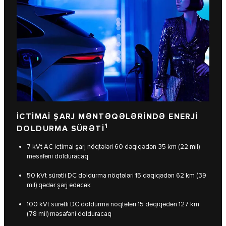
İCTİMAİ ŞARJ MƏNTƏQƏLƏRİNDƏ ENERJİ
1
DOLDURMA SÜRƏTİ
7 kVt AC ictimai şarj nöqtələri 60 dəqiqədən 35 km (22 mil)
məsafəni dolduracaq
50 kVt sürətli DC doldurma nöqtələri 15 dəqiqədən 62 km (39
mil) qədər şarj edəcək
100 kVt sürətli DC doldurma nöqtələri 15 dəqiqədən 127 km
(78 mil) məsafəni dolduracaq