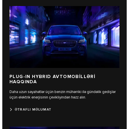
PLUG-IN HYBRID AVTOMOBİLLƏRİ
HAQQINDA
Daha uzun səyahətlər üçün benzin mühərriki ilə gündəlik gedişlər
üçün elektrik enerjisinin çevikliyindən həzz alın.
ƏTRAFLI MƏLUMAT