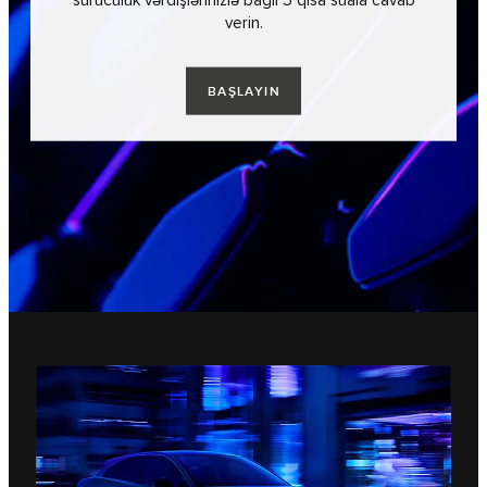
sürücülük vərdişlərinizlə bağlı 5 qısa suala cavab
verin.
BAŞLAYIN