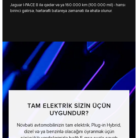
Jaguar I-PACE 8 ilə qədər və ya 160.000 km (100.000 mil) - hansı
birinci gəlirsə, hərtərəfli batareya zəmanəti ilə əhatə olunur.
TAM ELEKTRİK SİZİN ÜÇÜN
UYGUNDUR?
Növbəti avtomobilinizin tam elektrik, Plug-in Hybrid,
dizel və ya benzinlə olacağını öyrənmək üçün