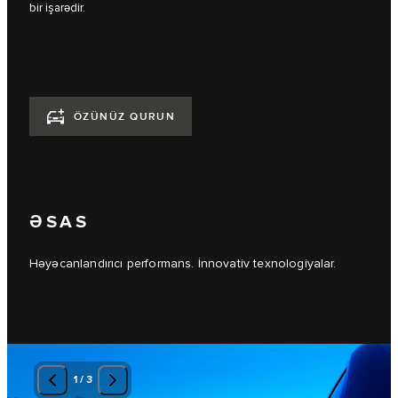
bir işarədir.
ÖZÜNÜZ QURUN
ƏSAS
Həyəcanlandırıcı performans. İnnovativ texnologiyalar.
1
/
3