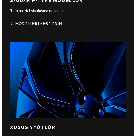
JAGUAR F‑TYPE MODELLƏR
Tam model siyahısına nəzər salın
MODELLƏRİ KƏŞF EDİN
XÜSUSİYYƏTLƏR