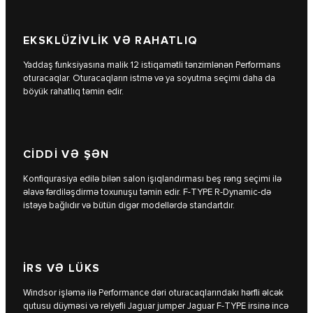
EKSKLÜZİVLİK VƏ RAHATLIQ
Yaddaş funksiyasına malik 12 istiqamətli tənzimlənən Performans
oturacaqlar. Oturacaqların istmə və ya soyutma seçimi daha da
böyük rahatlıq təmin edir.
CİDDİ VƏ ŞƏN
Konfiqurasiya edilə bilən salon işıqlandırması beş rəng seçimi ilə
əlavə fərdiləşdirmə toxunuşu təmin edir. F‑TYPE R‑Dynamic-də
istəyə bağlıdır və bütün digər modellərdə standartdır.
İRS VƏ LÜKS
Windsor işləmə ilə Performance dəri oturacaqlarındakı hərfli əlcək
qutusu düyməsi və relyefli Jaguar jumper Jaguar F-TYPE irsinə incə