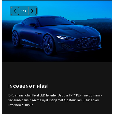
1
/
3
İNCƏSƏNƏT HİSSİ
DRL imzası olan Pixel LED fənərləri Jaguar F-TYPE-in aerodinamik
xətlərinə qarışır. Animasiyalı İstiqamət Göstəriciləri 'J' bıçaqları
üzərində sürüşür.