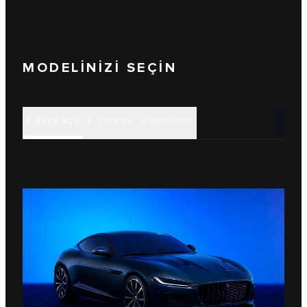
MODELİNİZİ SEÇİN
F‑TYPE R75
F‑TYPE 75
R‑DYNAMIC