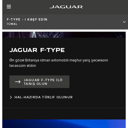
F-TYPE - I KƏŞF EDİN
İCMAL
JAGUAR F-TYPE
Ən gözəl Britaniya idman avtomobili məşhur yarış şəcərəsini
təcəssüm etdirir.
JAGUAR F-TYPE İLƏ
TANIŞ OLUN
HAL-HAZIRDA TƏKLIF OLUNUR