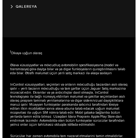
QALEREYA
1
Ölkəyə uyğun olaraq
Əlavə xüsusiyyətlər və mövcudluq avtomobilin spesifikasiyasına (model və
transmissiya) görə dəyişə bilər və ya digər funksiyaların quraşdırılmasını tələb
edə bilər. Ətraflı məlumat üçün yerli satış mərkəzi ilə əlaqə saxlayın
InControl xüsusiyyətləri, seçimləri və onların mövcudluğu bazardan asılı olaraq
qalır – yerli bazarın mövcudluğu və tam şərtlər üçün Jaguar Satış mərkəzinə
müraciət edin. Ekranlar və ya ardıcıllıqlar daxil olmaqla, InControl
texnologiyası ilə bağlı nümayiş etdirilən məlumat və şəkillər seçimlərdən asılı
olaraq proqram təminatı yeniləmələrinə və digər sistem/vizual dəyişikliklərə
məruz qalır. Müəyyən funksiyalar pərakəndə satıcınız tərəfindən tövsiyə
edilən ilkin müddətdən sonra əlavə abunə tələb edəcək uyğun məlumat
müqaviləsi ilə uyğun SİM nömrə tələb edir. Mobil şəbəkə bağlantısı bütün
yerlərdə təmin edilə bilməz. Uzaqdan İdarə Proqramı Apple/Play Store-dan
endirmək lazımdır. Avtomobildə olan bütün funksiyalar sürücülər tərəfindən
yalnız onlar üçün təhlükəsiz olduqda istifadə edilməlidir.
Sürücülər hər zaman avtomobilə tam nəzarət etmələrini təmin etməlidirlər.