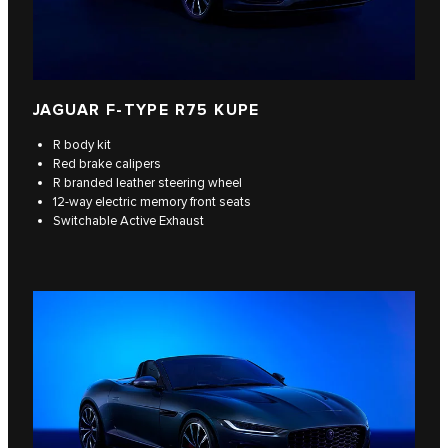
JAGUAR F‑TYPE R75 KUPE
R body kit
Red brake calipers
R branded leather steering wheel
12-way electric memory front seats
Switchable Active Exhaust