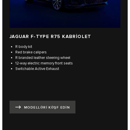
JAGUAR F‑TYPE R75 KABRIOLET
R body kit
Red brake calipers
R branded leather steering wheel
12-way electric memory front seats
Switchable Active Exhaust
MODELLƏRİ KƏŞF EDİN