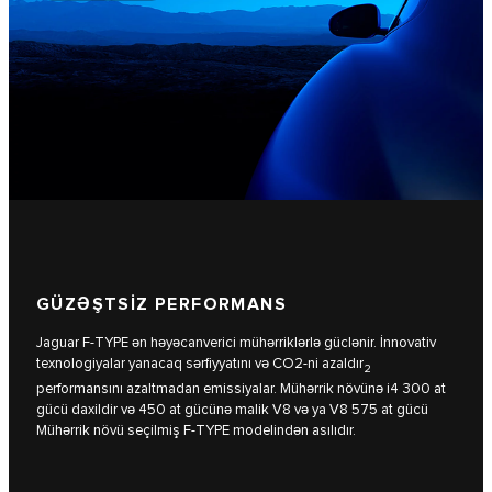
GÜZƏŞTSİZ PERFORMANS
Jaguar F-TYPE ən həyəcanverici mühərriklərlə güclənir. İnnovativ
texnologiyalar yanacaq sərfiyyatını və CO2-ni azaldır
2
performansını azaltmadan emissiyalar. Mühərrik növünə i4 300 at
gücü daxildir və 450 at gücünə malik V8 və ya V8 575 at gücü
Mühərrik növü seçilmiş F-TYPE modelindən asılıdır.