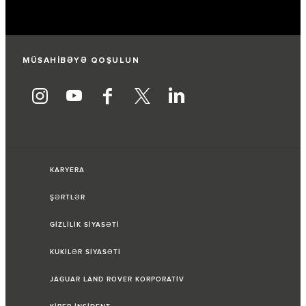
MÜSAHİBƏYƏ QOŞULUN
KARYERA
ŞƏRTLƏR
GİZLİLİK SİYASƏTİ
KUKİLƏR SİYASƏTİ
JAGUAR LAND ROVER KORPORATİV