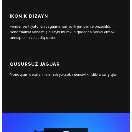
İKONİK DİZAYN
Fender ventilyatorları Jaguar-ın simvolik jumper ilə bəzədilib,
performansa yönəlmiş dizaynı mümkün qədər cəlbedici etmək
prinsiplərimizə sadiq qalırıq.
QÜSURSUZ JAGUAR
Monoqram detalları ilə imzalı yüksək intensivlikli LED arxa işıqlar.