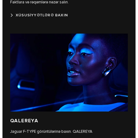
Faktlara və rəqəmlərə nəzər salın.
XÜSUSİYYƏTLƏRƏ BAXIN
QALEREYA
Jaguar F‑TYPE görüntülərinə baxın. QALEREYA