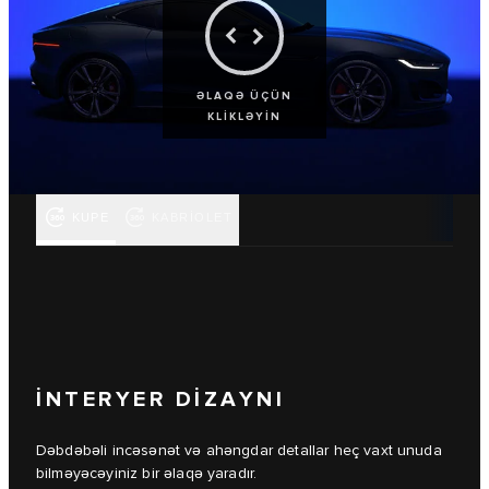
ƏLAQƏ ÜÇÜN
KLİKLƏYİN
KUPE
KABRIOLET
İNTERYER DİZAYNI
Dəbdəbəli incəsənət və ahəngdar detallar heç vaxt unuda
bilməyəcəyiniz bir əlaqə yaradır.