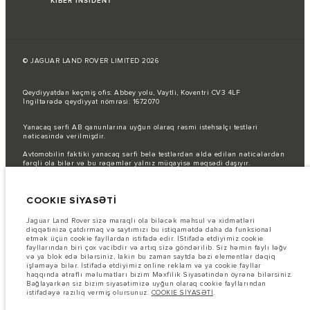
KİBER İNSİDENT
© JAGUAR LAND ROVER LIMITED 2026
Qeydiyyatdan keçmiş ofis: Abbey yolu, Vaytli, Koventri CV3 4LF
İngiltərədə qeydiyyat nömrəsi: 1672070
Yanacaq sərfi AB qanunlarına uyğun olaraq rəsmi istehsalçı testləri
nəticəsində verilmişdir.
Avtomobilin faktiki yanacaq sərfi belə testlərdən əldə edilən nəticələrdən
fərqli ola bilər və bu rəqəmlər yalnız müqayisə məqsədi daşıyır.
Şəkillər və spesifikasiyalar haqqında vacib qeyd.
Qlobal yarımkeçirici
çatışmazlığı hal-hazırda avtomobilin istehsal xüsusiyyətlərinə, seçimlərin
COOKIE SİYASƏTİ
mövcudluğuna və istehsal müddətlərinə təsir göstərir. Bu, çox dinamik bir
vəziyyətdir və nəticədə hazırda veb-saytda istifadə edilən şəkillər,
funksiyalar, seçimlər, xüsusi işləmələr və rəng sxemləri üçün mövcud
Jaguar Land Rover sizə maraqlı ola biləcək məhsul və xidmətləri
spesifikasiyaları tam əks etdirməyə bilər. Zəhmət olmasa, hər hansı cari
diqqətinizə çatdırmaq və saytımızı bu istiqamətdə daha da funksional
məhdudiyyətlər barədə məlumat etmək üçün Satış mərkəzi ilə əlaqə
etmək üçün cookie fayllardan istifadə edir. İStifadə etdiyimiz cookie
saxlayın.
fayllarından biri çox vacibdir və artıq sizə göndərilib. Siz həmin faylı ləğv
və ya blok edə bilərsiniz, lakin bu zaman saytda bəzi elementlər dəqiq
Bu vebsaytdakı məlumatlar, spesifikasiyalar, qiymətlər və rənglər bazardan
işləməyə bilər. İstifadə etdiyimiz online reklam və ya cookie fayllar
asılı olaraq dəyişə və bildiriş olmadan dəyişdirilə bilər. Avtomobillərin
haqqında ətraflı məlumatları bizim Məxfilik Siyasətindən öyrənə bilərsiniz.
yerli bazarda mövcudluğu və qiymətlər üçün yerli dilerinizlə əlaqə
Bağlayarkən siz bizim siyasətimizə uyğun olaraq cookie fayllarından
saxlayın.
istifadəyə razılıq vermiş olursunuz.
COOKIE SİYASƏTİ
.