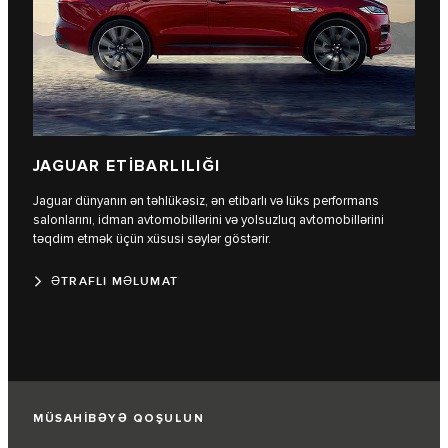
JAGUAR ETİBARLILIĞI
Jaguar dünyanın ən təhlükəsiz, ən etibarlı və lüks performans
salonlarını, idman avtomobillərini və yolsuzluq avtomobillərini
təqdim etmək üçün xüsusi səylər göstərir.
ƏTRAFLI MƏLUMAT
MÜSAHİBƏYƏ QOŞULUN