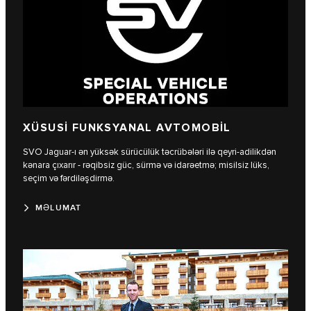
XÜSUSİ FUNKSYANAL AVTOMOBİL
SVO Jaguar-ı ən yüksək sürücülük təcrübələri ilə qeyri-adilikdən
kənara çıxarır - rəqibsiz güc, sürmə və idarəetmə; misilsiz lüks,
seçim və fərdiləşdirmə.
MƏLUMAT