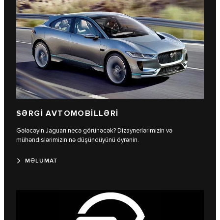
SƏRGİ AVTOMOBİLLƏRİ
Gələcəyin Jaguarı necə görünəcək? Dizaynerlərimizin və
mühəndislərimizin nə düşündüyünü öyrənin.
MƏLUMAT