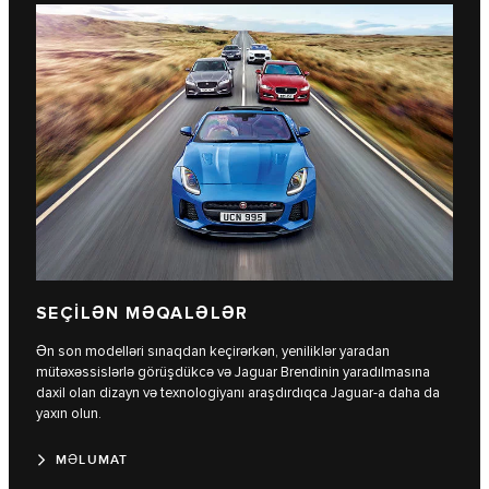
SEÇİLƏN MƏQALƏLƏR
Ən son modelləri sınaqdan keçirərkən, yeniliklər yaradan
mütəxəssislərlə görüşdükcə və Jaguar Brendinin yaradılmasına
daxil olan dizayn və texnologiyanı araşdırdıqca Jaguar-a daha da
yaxın olun.
MƏLUMAT