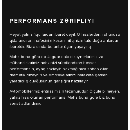
PERFORMANS ZƏRIFLIYI
Həyat yalnız fiqurlardan ibarət deyil. O hisslərdən, ruhunuzu
qidalandıran, nəfəsinizi kəsən, nitqinizin tutulduğu anlardan
ibarətdir. Biz əslində bu anlar üçün yaşayırıq.
Məhz buna görə də Jaguar-dakı dizaynerlərimiz və
mühəndislərimiz nəbzinizi sürətləndirən həssas
performansın, ayaq saxlayıb baxmağınıza səbəb olan
dramatik dizaynın və emosiyalarınızı hərəkətə gətirən
yaradıcılıq duyğusunun qarışığını hazırlayır.
Avtomobillərimiz ehtirasımızın təzahürüdür. Ölçülə bilməyən,
yalnız hiss olunan performans. Məhz buna görə biz bunu
sənət adlandırırıq.