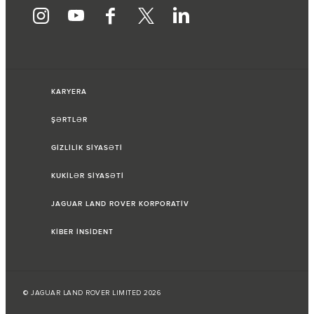
KARYERA
ŞƏRTLƏR
GİZLİLİK SİYASƏTİ
KUKİLƏR SİYASƏTİ
JAGUAR LAND ROVER KORPORATİV
KİBER İNSİDENT
© JAGUAR LAND ROVER LIMITED 2026