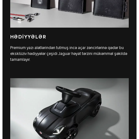
HƏDİYYƏLƏR
Premium yazı alətlərindən tutmuş incə açar zəncirlərinə qədər bu
eksklüziv hədiyyələr çeşidi Jaguar həyat tərzini mükəmməl şəkildə
tamamlayır.