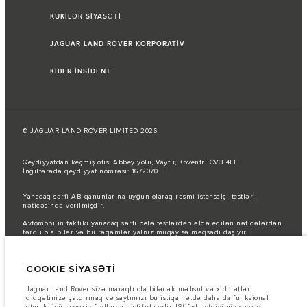
KUKİLƏR SİYASƏTİ
JAGUAR LAND ROVER KORPORATİV
KİBER İNSİDENT
© JAGUAR LAND ROVER LIMITED 2026
Qeydiyyatdan keçmiş ofis: Abbey yolu, Vaytli, Koventri CV3 4LF
İngiltərədə qeydiyyat nömrəsi: 1672070
Yanacaq sərfi AB qanunlarına uyğun olaraq rəsmi istehsalçı testləri
nəticəsində verilmişdir.
Avtomobilin faktiki yanacaq sərfi belə testlərdən əldə edilən nəticələrdən
fərqli ola bilər və bu rəqəmlər yalnız müqayisə məqsədi daşıyır.
Şəkillər və spesifikasiyalar haqqında vacib qeyd.
Qlobal yarımkeçirici
çatışmazlığı hal-hazırda avtomobilin istehsal xüsusiyyətlərinə, seçimlərin
COOKIE SİYASƏTİ
mövcudluğuna və istehsal müddətlərinə təsir göstərir. Bu, çox dinamik bir
vəziyyətdir və nəticədə hazırda veb-saytda istifadə edilən şəkillər,
funksiyalar, seçimlər, xüsusi işləmələr və rəng sxemləri üçün mövcud
Jaguar Land Rover sizə maraqlı ola biləcək məhsul və xidmətləri
spesifikasiyaları tam əks etdirməyə bilər. Zəhmət olmasa, hər hansı cari
diqqətinizə çatdırmaq və saytımızı bu istiqamətdə daha da funksional
məhdudiyyətlər barədə məlumat etmək üçün Satış mərkəzi ilə əlaqə