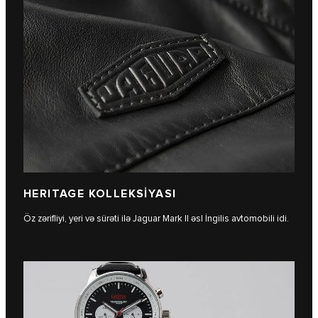
HERITAGE KOLLEKSİYASI
Öz zərifliyi, yeri və sürəti ilə Jaguar Mark II əsl İngilis avtomobili idi.