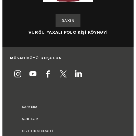
BAXIN
B
VURĞU YAXALI POLO KİŞİ KÖYNƏYİ
MÜSAHİBƏYƏ QOŞULUN
KARYERA
ŞƏRTLƏR
GİZLİLİK SİYASƏTİ