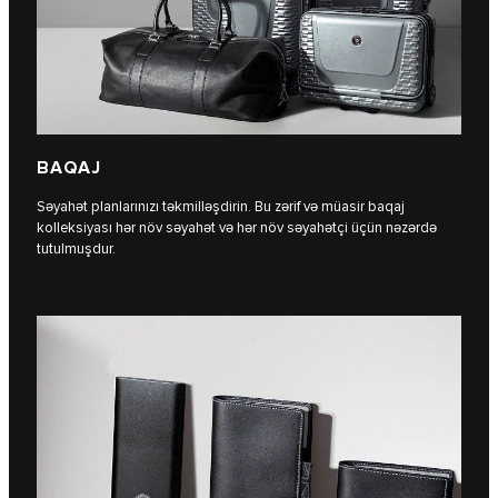
BAQAJ
Səyahət planlarınızı təkmilləşdirin. Bu zərif və müasir baqaj
kolleksiyası hər növ səyahət və hər növ səyahətçi üçün nəzərdə
tutulmuşdur.