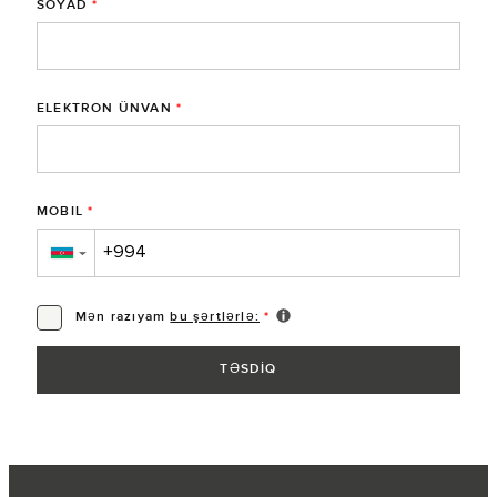
SOYAD
*
ELEKTRON ÜNVAN
*
MOBIL
*
▼
Mən razıyam
bu şərtlərlə:
*