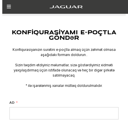
KONFİQURASİYAMI E-POÇTLA
GÖNDƏR
Konfiqurasiyanızın surətini e-poçtla almaq üçün zəhmət olmasa
aşağıdakı formanı doldurun..
Sizin təqdim etdiyiniz məlumatlar, sizə göstərdiyimiz xidməti
yaxşılaşdırmaq üçün istifadə olunacaq və heç bir digər şirkətə
satılmayacaq.
* ilə işarələnmiş xanalar mütləq doldurulmalıdır.
AD
*