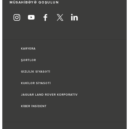
MÜSAHİBƏYƏ QOŞULUN
KARYERA
ŞƏRTLƏR
GİZLİLİK SİYASƏTİ
KUKİLƏR SİYASƏTİ
JAGUAR LAND ROVER KORPORATİV
KİBER İNSİDENT