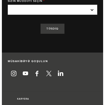
SİZİN MÜDDƏTİ SEÇİN
*
MÜSAHİBƏYƏ QOŞULUN
KARYERA