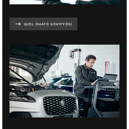
QIZIL ƏHATƏ SƏVİYYƏSİ