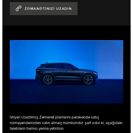
ZƏMANƏTİNİZİ UZADIN
İxtiyari Uzadılmış Zəmanət planlarını pərakəndə satış
nümayəndənizdən satın almaq mümkündür, şərt odur ki, aşağıdakı
tələblərin hamısı yerinə yetirilsin: