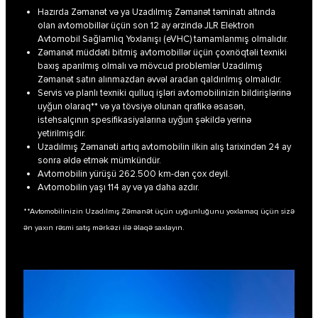
Hazırda Zəmanət və ya Uzadılmış Zəmanət təminatı altında
olan avtomobillər üçün son 12 ay ərzində JLR Elektron
Avtomobil Sağlamlıq Yoxlanışı (eVHC) tamamlanmış olmalıdır.
Zəmanət müddəti bitmiş avtomobillər üçün çoxnöqtəli texniki
baxış aparılmış olmalı və mövcud problemlər Uzadılmış
Zəmanət satın alınmazdan əvvəl aradan qaldırılmış olmalıdır.
Servis və planlı texniki qulluq işləri avtomobilinizin bildirişlərinə
uyğun olaraq** və ya tövsiyə olunan qrafikə əsasən,
istehsalçının spesifikasiyalarına uyğun şəkildə yerinə
yetirilmişdir.
Uzadılmış Zəmanəti artıq avtomobilin ilkin alış tarixindən 24 ay
sonra əldə etmək mümkündür.
Avtomobilin yürüşü 262.500 km-dən çox deyil.
Avtomobilin yaşı 114 ay və ya daha azdır.
**Avtomobilinizin Uzadılmış Zəmanət üçün uyğunluğunu yoxlamaq üçün sizə
ən yaxın rəsmi satış mərkəzi ilə əlaqə saxlayın.