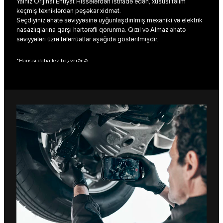
Yalnız Orijinal Ehtiyat Hissələrdən istifadə edən, xüsusi təlim
keçmiş texniklərdən peşəkar xidmət.
Seçdiyiniz əhatə səviyyəsinə uyğunlaşdırılmış mexaniki və elektrik
nasazlıqlarına qarşı hərtərəfli qorunma. Qızıl və Almaz əhatə
səviyyələri üzrə təfərrüatlar aşağıda göstərilmişdir.
*Hansısı daha tez baş verərsə.