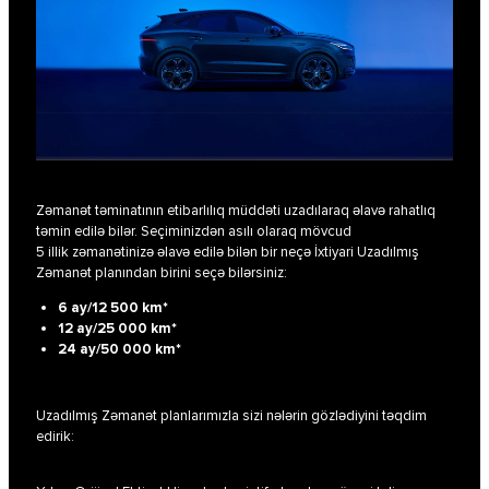
Zəmanət təminatının etibarlılıq müddəti uzadılaraq əlavə rahatlıq
təmin edilə bilər. Seçiminizdən asılı olaraq mövcud
5 illik zəmanətinizə
əlavə edilə bilən bir neçə İxtiyari Uzadılmış
Zəmanət planından birini seçə bilərsiniz:
6 ay/12 500 km*
12 ay/25 000 km*
24 ay/50 000 km*
Uzadılmış Zəmanət planlarımızla sizi nələrin gözlədiyini təqdim
edirik: