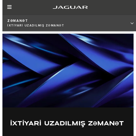
ZƏMANƏT
İXTİYARİ UZADILMIŞ ZƏMANƏT
İXTİYARİ UZADILMIŞ ZƏMANƏT