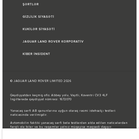
ŞƏRTLƏR
GİZLİLİK SİYASƏTİ
KUKİLƏR SİYASƏTİ
JAGUAR LAND ROVER KORPORATİV
KİBER İNSİDENT
© JAGUAR LAND ROVER LIMITED 2026
Qeydiyyatdan keçmiş ofis: Abbey yolu, Vaytli, Koventri CV3 4LF
İngiltərədə qeydiyyat nömrəsi: 1672070
Yanacaq sərfi AB qanunlarına uyğun olaraq rəsmi istehsalçı testləri
nəticəsində verilmişdir.
Avtomobilin faktiki yanacaq sərfi belə testlərdən əldə edilən nəticələrdən
fərqli ola bilər və bu rəqəmlər yalnız müqayisə məqsədi daşıyır.
Şəkillər və spesifikasiyalar haqqında vacib qeyd.
Qlobal yarımkeçirici