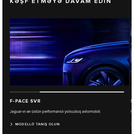
KƏŞF ETMƏYƏ DAVAM EDİN
F-PACE SVR
S
Jaguar-ın ən üstün performanslı yolsuzluq avtomobili.
Fa
MODELLƏ TANIŞ OLUN