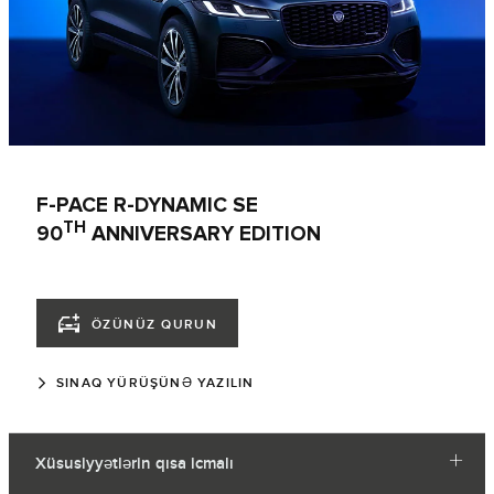
F-PACE R-DYNAMIC SE
TH
90
ANNIVERSARY EDITION
ÖZÜNÜZ QURUN
SINAQ YÜRÜŞÜNƏ YAZILIN
Xüsusiyyətlərin qısa icmalı