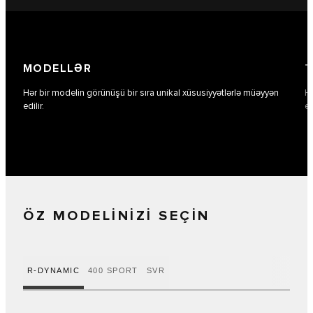
MODELLƏR
T
Hər bir modelin görünüşü bir sıra unikal xüsusiyyətlərlə müəyyən
Hə
edilir.
eh
ÖZ MODELİNİZİ SEÇİN
R-DYNAMIC
400 SPORT
SVR