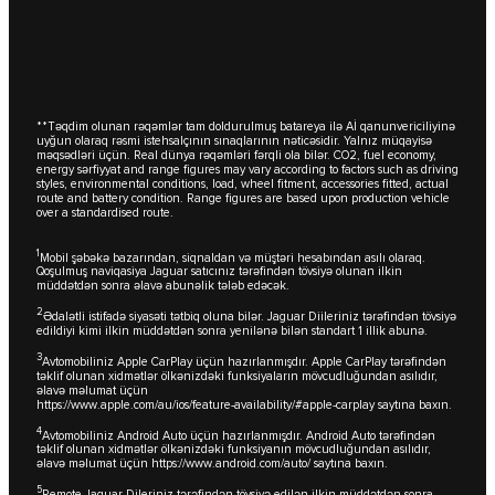
**Təqdim olunan rəqəmlər tam doldurulmuş batareya ilə Aİ qanunvericiliyinə
uyğun olaraq rəsmi istehsalçının sınaqlarının nəticəsidir. Yalnız müqayisə
məqsədləri üçün. Real dünya rəqəmləri fərqli ola bilər. CO2, fuel economy,
energy sərfiyyat and range figures may vary according to factors such as driving
styles, environmental conditions, load, wheel fitment, accessories fitted, actual
route and battery condition. Range figures are based upon production vehicle
over a standardised route.
1
Mobil şəbəkə bazarından, siqnaldan və müştəri hesabından asılı olaraq.
Qoşulmuş naviqasiya Jaguar satıcınız tərəfindən tövsiyə olunan ilkin
müddətdən sonra əlavə abunəlik tələb edəcək.
2
Ədalətli istifadə siyasəti tətbiq oluna bilər. Jaguar Diileriniz tərəfindən tövsiyə
edildiyi kimi ilkin müddətdən sonra yenilənə bilən standart 1 illik abunə.
3
Avtomobiliniz Apple CarPlay üçün hazırlanmışdır. Apple CarPlay tərəfindən
təklif olunan xidmətlər ölkənizdəki funksiyaların mövcudluğundan asılıdır,
əlavə məlumat üçün
https://www.apple.com/au/ios/feature-availability/#apple-carplay
saytına baxın.
4
Avtomobiliniz Android Auto üçün hazırlanmışdır. Android Auto tərəfindən
təklif olunan xidmətlər ölkənizdəki funksiyanın mövcudluğundan asılıdır,
əlavə məlumat üçün
https://www.android.com/auto/
saytına baxın.
5
Remote Jaguar Dileriniz tərəfindən tövsiyə edilən ilkin müddətdən sonra