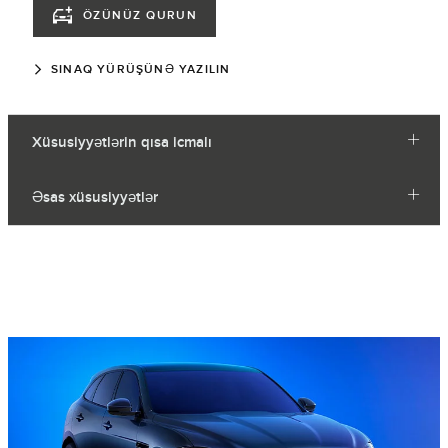
ÖZÜNÜZ QURUN
SINAQ YÜRÜŞÜNƏ YAZILIN
Xüsusiyyətlərin qısa icmalı
Əsas xüsusiyyətlər