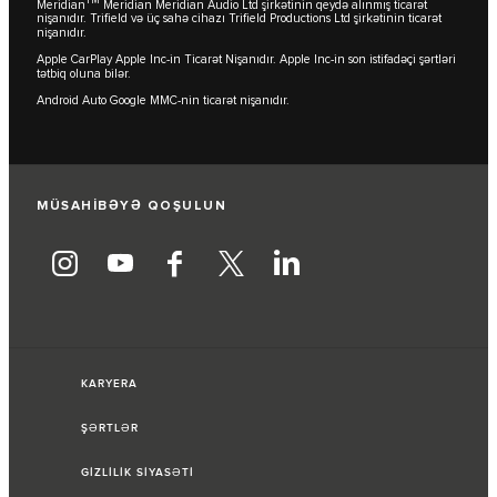
TM
Meridian
Meridian Meridian Audio Ltd şirkətinin qeydə alınmış ticarət
nişanıdır. Trifield və üç sahə cihazı Trifield Productions Ltd şirkətinin ticarət
nişanıdır.
Apple CarPlay Apple Inc-in Ticarət Nişanıdır. Apple Inc-in son istifadəçi şərtləri
tətbiq oluna bilər.
Android Auto Google MMC-nin ticarət nişanıdır.
MÜSAHİBƏYƏ QOŞULUN
KARYERA
ŞƏRTLƏR
GİZLİLİK SİYASƏTİ