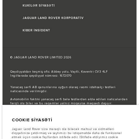
KUKİLƏR SİYASƏTİ
JAGUAR LAND ROVER KORPORATİV
KİBER İNSİDENT
© JAGUAR LAND ROVER LIMITED 2026
Qeydiyyatdan keçmiş ofis: Abbey yolu, Vaytli, Koventri CV3 4LF
İngiltərədə qeydiyyat nömrəsi: 1672070
Yanacaq sərfi AB qanunlarına uyğun olaraq rəsmi istehsalçı testləri
nəticəsində verilmişdir.
Avtomobilin faktiki yanacaq sərfi belə testlərdən əldə edilən nəticələrdən
fərqli ola bilər və bu rəqəmlər yalnız müqayisə məqsədi daşıyır.
Şəkillər və spesifikasiyalar haqqında vacib qeyd.
Qlobal yarımkeçirici
çatışmazlığı hal-hazırda avtomobilin istehsal xüsusiyyətlərinə, seçimlərin
COOKIE SİYASƏTİ
mövcudluğuna və istehsal müddətlərinə təsir göstərir. Bu, çox dinamik bir
vəziyyətdir və nəticədə hazırda veb-saytda istifadə edilən şəkillər,
funksiyalar, seçimlər, xüsusi işləmələr və rəng sxemləri üçün mövcud
Jaguar Land Rover sizə maraqlı ola biləcək məhsul və xidmətləri
spesifikasiyaları tam əks etdirməyə bilər. Zəhmət olmasa, hər hansı cari
diqqətinizə çatdırmaq və saytımızı bu istiqamətdə daha da funksional
məhdudiyyətlər barədə məlumat etmək üçün Satış mərkəzi ilə əlaqə
etmək üçün cookie fayllardan istifadə edir. İStifadə etdiyimiz cookie