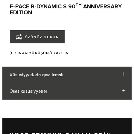
TH
F-PACE R-DYNAMIC S 90
ANNIVERSARY
EDITION
ÖZÜNÜZ QURUN
SINAQ YÜRÜŞÜNƏ YAZILIN
Xüsusiyyətlərin qısa icmalı
Əsas xüsusiyyətlər