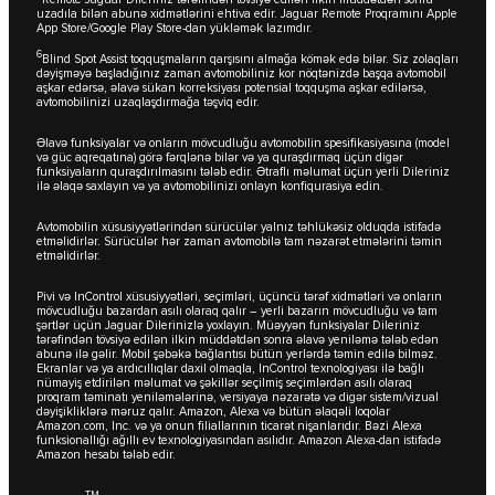
uzadıla bilən abunə xidmətlərini ehtiva edir. Jaguar Remote Proqramını Apple
App Store/Google Play Store-dan yükləmək lazımdır.
6
Blind Spot Assist toqquşmaların qarşısını almağa kömək edə bilər. Siz zolaqları
dəyişməyə başladığınız zaman avtomobiliniz kor nöqtənizdə başqa avtomobil
aşkar edərsə, əlavə sükan korreksiyası potensial toqquşma aşkar edilərsə,
avtomobilinizi uzaqlaşdırmağa təşviq edir.
Əlavə funksiyalar və onların mövcudluğu avtomobilin spesifikasiyasına (model
və güc aqreqatına) görə fərqlənə bilər və ya quraşdırmaq üçün digər
funksiyaların quraşdırılmasını tələb edir. Ətraflı məlumat üçün yerli Dileriniz
ilə əlaqə saxlayın və ya avtomobilinizi onlayn konfiqurasiya edin.
Avtomobilin xüsusiyyətlərindən sürücülər yalnız təhlükəsiz olduqda istifadə
etməlidirlər. Sürücülər hər zaman avtomobilə tam nəzarət etmələrini təmin
etməlidirlər.
Pivi və InControl xüsusiyyətləri, seçimləri, üçüncü tərəf xidmətləri və onların
mövcudluğu bazardan asılı olaraq qalır – yerli bazarın mövcudluğu və tam
şərtlər üçün Jaguar Dilerinizlə yoxlayın. Müəyyən funksiyalar Dileriniz
tərəfindən tövsiyə edilən ilkin müddətdən sonra əlavə yeniləmə tələb edən
abunə ilə gəlir. Mobil şəbəkə bağlantısı bütün yerlərdə təmin edilə bilməz.
Ekranlar və ya ardıcıllıqlar daxil olmaqla, InControl texnologiyası ilə bağlı
nümayiş etdirilən məlumat və şəkillər seçilmiş seçimlərdən asılı olaraq
proqram təminatı yeniləmələrinə, versiyaya nəzarətə və digər sistem/vizual
dəyişikliklərə məruz qalır. Amazon, Alexa və bütün əlaqəli loqolar
Amazon.com, Inc. və ya onun filiallarının ticarət nişanlarıdır. Bəzi Alexa
funksionallığı ağıllı ev texnologiyasından asılıdır. Amazon Alexa-dan istifadə
Amazon hesabı tələb edir.