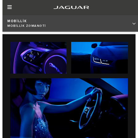
MOBİLLİK
MOBİLLİK ZƏMANƏTİ