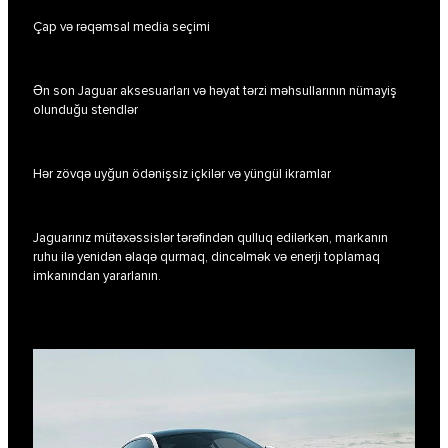
Çap və rəqəmsal media seçimi
Ən son Jaguar aksesuarları və həyat tərzi məhsullarının nümayiş
olunduğu stendlər
Hər zövqə uyğun ödənişsiz içkilər və yüngül ikramlar
Jaguarınız mütəxəssislər tərəfindən qulluq edilərkən, markanın
ruhu ilə yenidən əlaqə qurmaq, dincəlmək və enerji toplamaq
imkanından yararlanın.