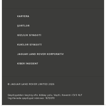
KARYERA
ŞƏRTLƏR
GİZLİLİK SİYASƏTİ
KUKİLƏR SİYASƏTİ
JAGUAR LAND ROVER KORPORATİV
KİBER İNSİDENT
© JAGUAR LAND ROVER LIMITED 2026
Qeydiyyatdan keçmiş ofis: Abbey yolu, Vaytli, Koventri CV3 4LF
İngiltərədə qeydiyyat nömrəsi: 1672070