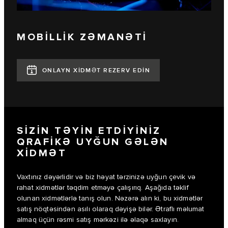
MOBİLLİK ZƏMANƏTİ
ONLAYN XİDMƏT REZERV EDİN
SİZİN TƏYİN ETDİYİNİZ
QRAFİKƏ UYĞUN GƏLƏN
XİDMƏT
Vaxtınız dəyərlidir və biz həyat tərzinizə uyğun çevik və
rahat xidmətlər təqdim etməyə çalışırıq. Aşağıda təklif
olunan xidmətlərlə tanış olun. Nəzərə alın ki, bu xidmətlər
satış nöqtəsindən asılı olaraq dəyişə bilər. Ətraflı məlumat
almaq üçün rəsmi satış mərkəzi ilə əlaqə saxlayın.