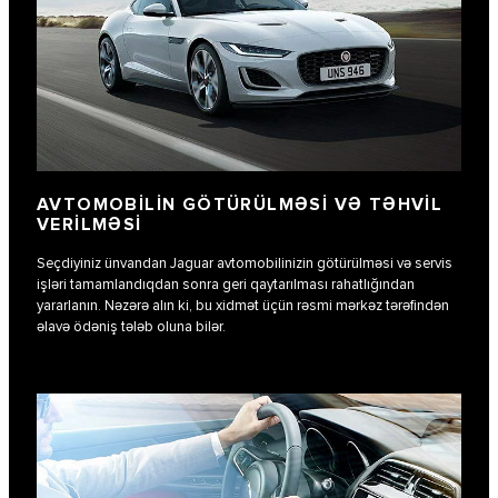
AVTOMOBILIN GÖTÜRÜLMƏSI VƏ TƏHVIL
VERILMƏSI
Seçdiyiniz ünvandan Jaguar avtomobilinizin götürülməsi və servis
işləri tamamlandıqdan sonra geri qaytarılması rahatlığından
yararlanın. Nəzərə alın ki, bu xidmət üçün rəsmi mərkəz tərəfindən
əlavə ödəniş tələb oluna bilər.