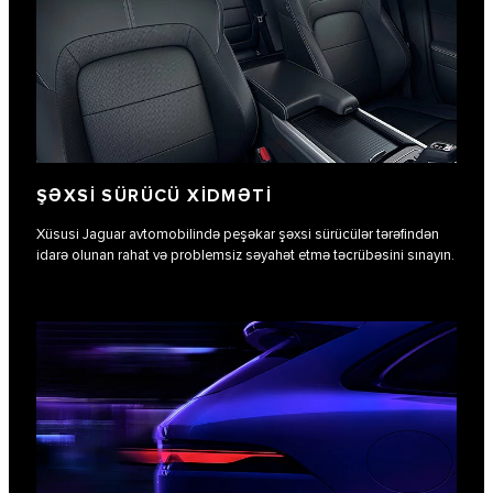
ŞƏXSI SÜRÜCÜ XIDMƏTI
Xüsusi Jaguar avtomobilində peşəkar şəxsi sürücülər tərəfindən
idarə olunan rahat və problemsiz səyahət etmə təcrübəsini sınayın.