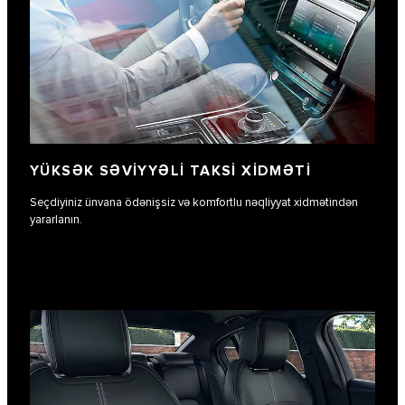
YÜKSƏK SƏVIYYƏLI TAKSI XIDMƏTI
Seçdiyiniz ünvana ödənişsiz və komfortlu nəqliyyat xidmətindən
yararlanın.