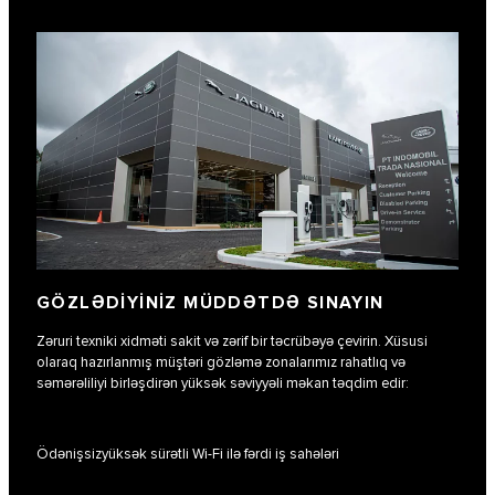
GÖZLƏDIYINIZ MÜDDƏTDƏ SINAYIN
Zəruri texniki xidməti sakit və zərif bir təcrübəyə çevirin. Xüsusi
olaraq hazırlanmış müştəri gözləmə zonalarımız rahatlıq və
səmərəliliyi birləşdirən yüksək səviyyəli məkan təqdim edir:
Ödənişsizyüksək sürətli Wi-Fi ilə fərdi iş sahələri