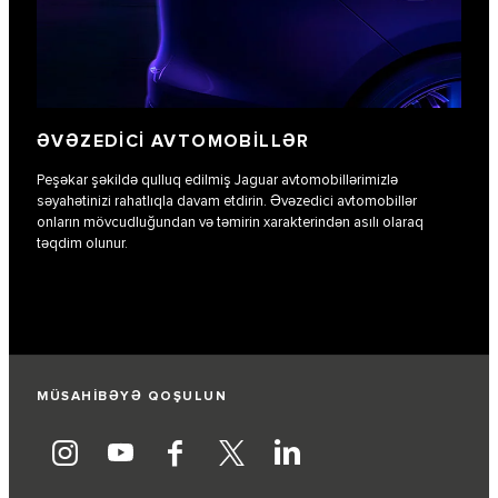
ƏVƏZEDICI AVTOMOBILLƏR
Peşəkar şəkildə qulluq edilmiş Jaguar avtomobillərimizlə
səyahətinizi rahatlıqla davam etdirin. Əvəzedici avtomobillər
onların mövcudluğundan və təmirin xarakterindən asılı olaraq
təqdim olunur.
MÜSAHİBƏYƏ QOŞULUN