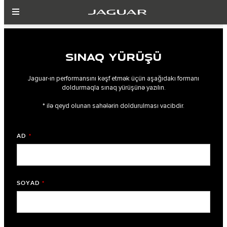
SINAQ YÜRÜŞÜ
Jaguar-ın performansını kəşf etmək üçün aşağıdakı formanı
doldurmaqla sınaq yürüşünə yazılın.
* ilə qeyd olunan sahələrin doldurulması vacibdir.
AD
*
SOYAD
*