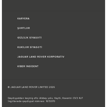
KARYERA
ŞƏRTLƏR
GİZLİLİK SİYASƏTİ
KUKİLƏR SİYASƏTİ
JAGUAR LAND ROVER KORPORATİV
KİBER İNSİDENT
© JAGUAR LAND ROVER LIMITED 2026
Qeydiyyatdan keçmiş ofis: Abbey yolu, Vaytli, Koventri CV3 4LF
İngiltərədə qeydiyyat nömrəsi: 1672070