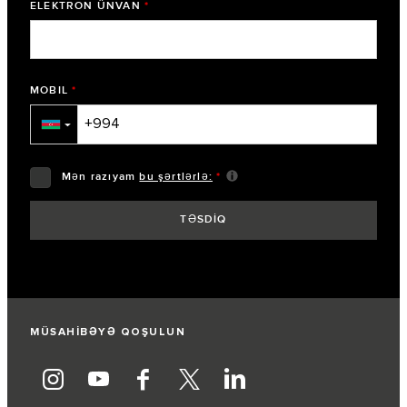
ELEKTRON ÜNVAN
*
MOBIL
*
▼
Mən razıyam
bu şərtlərlə:
*
MÜSAHİBƏYƏ QOŞULUN