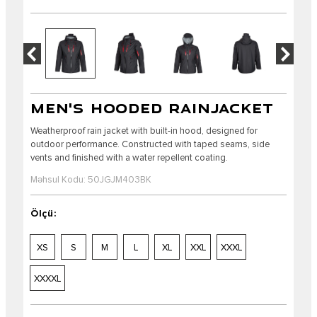
MEN'S HOODED RAINJACKET
Weatherproof rain jacket with built-in hood, designed for
outdoor performance. Constructed with taped seams, side
vents and finished with a water repellent coating.
Məhsul Kodu: 50JGJM403BK
Ölçü:
XS
S
M
L
XL
XXL
XXXL
XXXXL