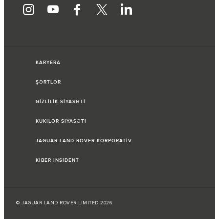
KARYERA
ŞƏRTLƏR
GİZLİLİK SİYASƏTİ
KUKİLƏR SİYASƏTİ
JAGUAR LAND ROVER KORPORATİV
KİBER İNSİDENT
© JAGUAR LAND ROVER LIMITED 2026