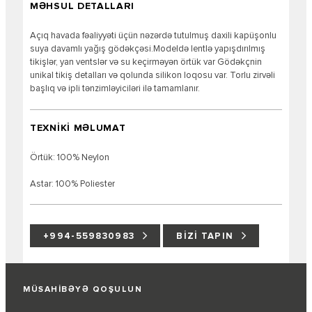
MƏHSUL DETALLARI
Açıq havada fəaliyyəti üçün nəzərdə tutulmuş daxili kapüşonlu
suya davamlı yağış gödəkçəsi.Modeldə lentlə yapışdırılmış
tikişlər, yan ventslər və su keçirməyən örtük var Gödəkçnin
unikal tikiş detalları və qolunda silikon loqosu var. Torlu zirvəli
başlıq və ipli tənzimləyiciləri ilə tamamlanır.
TEXNİKİ MƏLUMAT
Örtük: 100% Neylon
Astar: 100% Poliester
+994-559830983
BIZI TAPIN
MÜSAHİBƏYƏ QOŞULUN