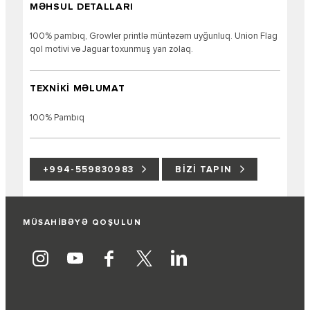
MƏHSUL DETALLARI
100% pambıq, Growler printlə müntəzəm uyğunluq. Union Flag
qol motivi və Jaguar toxunmuş yan zolaq.
TEXNİKİ MƏLUMAT
100% Pambıq
+994-559830983
BIZI TAPIN
MÜSAHİBƏYƏ QOŞULUN