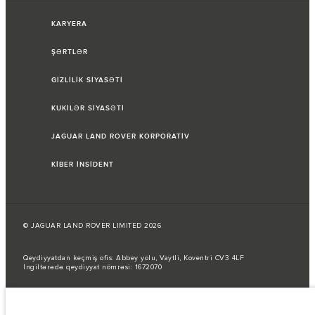
KARYERA
ŞƏRTLƏR
GİZLİLİK SİYASƏTİ
KUKİLƏR SİYASƏTİ
JAGUAR LAND ROVER KORPORATİV
KİBER İNSİDENT
© JAGUAR LAND ROVER LIMITED 2026
Qeydiyyatdan keçmiş ofis: Abbey yolu, Vaytli, Koventri CV3 4LF
İngiltərədə qeydiyyat nömrəsi: 1672070
Yanacaq sərfi AB qanunlarına uyğun olaraq rəsmi istehsalçı testləri
nəticəsində verilmişdir.