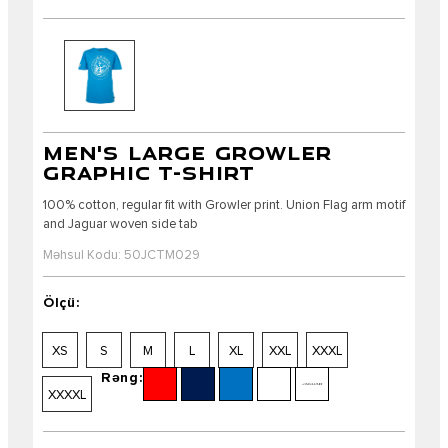
MEN'S LARGE GROWLER
GRAPHIC T-SHIRT
100% cotton, regular fit with Growler print. Union Flag arm motif
and Jaguar woven side tab
Məhsul Kodu: 50JCTM029
Ölçü:
XS
S
M
L
XL
XXL
XXXL
Rəng:
XXXXL