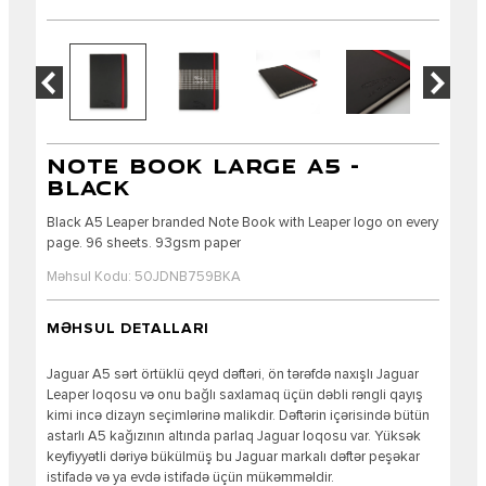
NOTE BOOK LARGE A5 -
BLACK
Black A5 Leaper branded Note Book with Leaper logo on every
page. 96 sheets. 93gsm paper
Məhsul Kodu: 50JDNB759BKA
MƏHSUL DETALLARI
Jaguar A5 sərt örtüklü qeyd dəftəri, ön tərəfdə naxışlı Jaguar
Leaper loqosu və onu bağlı saxlamaq üçün dəbli rəngli qayış
kimi incə dizayn seçimlərinə malikdir. Dəftərin içərisində bütün
astarlı A5 kağızının altında parlaq Jaguar loqosu var. Yüksək
keyfiyyətli dəriyə bükülmüş bu Jaguar markalı dəftər peşəkar
istifadə və ya evdə istifadə üçün mükəmməldir.