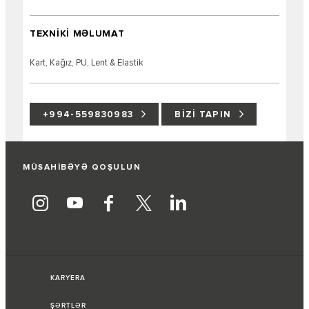
TEXNİKİ MƏLUMAT
Kart, Kağız, PU, ​​Lent & Elastik
+994-559830983
BIZI TAPIN
MÜSAHİBƏYƏ QOŞULUN
KARYERA
ŞƏRTLƏR