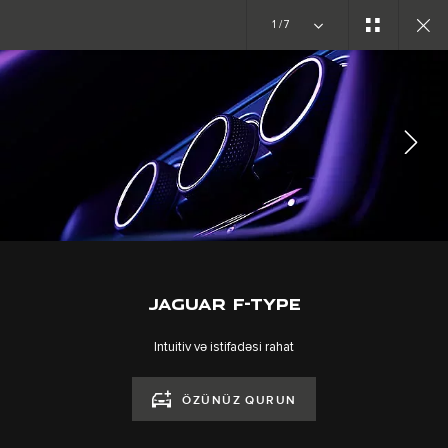
1/7
F-TYPE - I KƏŞF EDİN
QALEREYA
MÜSAHİBƏYƏ QOŞULUN
JAGUAR F-TYPE
Intuitiv və istifadəsi rahat
KARYERA
ÖZÜNÜZ QURUN
ŞƏRTLƏR