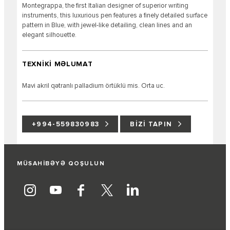
Montegrappa, the first Italian designer of superior writing
instruments, this luxurious pen features a finely detailed surface
pattern in Blue, with jewel-like detailing, clean lines and an
elegant silhouette.
TEXNİKİ MƏLUMAT
Mavi akril qətranlı palladium örtüklü mis. Orta uc.
+994-559830983
BIZI TAPIN
MÜSAHİBƏYƏ QOŞULUN