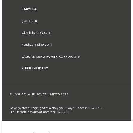
KARYERA
ŞƏRTLƏR
GİZLİLİK SİYASƏTİ
KUKİLƏR SİYASƏTİ
JAGUAR LAND ROVER KORPORATİV
KİBER İNSİDENT
© JAGUAR LAND ROVER LIMITED 2026
Qeydiyyatdan keçmiş ofis: Abbey yolu, Vaytli, Koventri CV3 4LF
İngiltərədə qeydiyyat nömrəsi: 1672070
Yanacaq sərfi AB qanunlarına uyğun olaraq rəsmi istehsalçı testləri
nəticəsində verilmişdir.