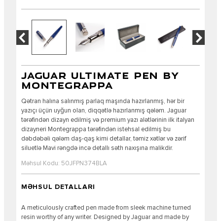
JAGUAR ULTIMATE PEN BY
MONTEGRAPPA
Qətran halına salınmış parlaq maşında hazırlanmış, hər bir
yazıçı üçün uyğun olan, diqqətlə hazırlanmış qələm. Jaguar
tərəfindən dizayn edilmiş və premium yazı alətlərinin ilk italyan
dizayneri Montegrappa tərəfindən istehsal edilmiş bu
dəbdəbəli qələm daş-qaş kimi detallar, təmiz xətlər və zərif
siluetlə Mavi rəngdə incə detallı səth naxışına malikdir.
Məhsul Kodu: 50JFPN374BLA
MƏHSUL DETALLARI
A meticulously crafted pen made from sleek machine turned
resin worthy of any writer. Designed by Jaguar and made by