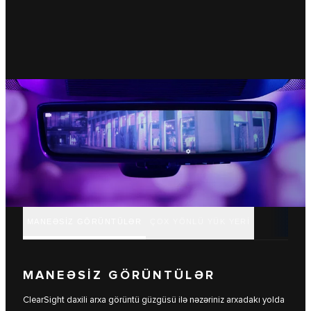
MANEƏSİZ GÖRÜNTÜLƏR
ÇOX YÖNLÜ YÜK YERİ
MANEƏSİZ GÖRÜNTÜLƏR
ClearSight daxili arxa görüntü güzgüsü ilə nəzəriniz arxadakı yolda