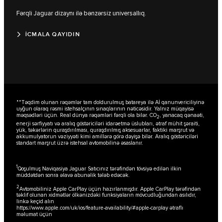
Fərqli Jaguar dizaynı ilə bənzərsiz universallıq.
İCMALA QAYIDIN
**Təqdim olunan rəqəmlər tam doldurulmuş batareya ilə Aİ qanunvericiliyinə
uyğun olaraq rəsmi istehsalçının sınaqlarının nəticəsidir. Yalnız müqayisə
məqsədləri üçün. Real dünya rəqəmləri fərqli ola bilər. CO
, yanacaq qənaəti,
2
enerji sərfiyyatı və aralıq göstəriciləri idarəetmə üslubları, ətraf mühit şəraiti,
yük, təkərlərin quraşdırılması, quraşdırılmış aksesuarlar, faktiki marşrut və
akkumulyatorun vəziyyəti kimi amillərə görə dəyişə bilər. Aralıq göstəriciləri
standart marşrut üzrə istehsal avtomobilinə əsaslanır.
1
Qoşulmuş Naviqasiya Jaguar Satıcınız tərəfindən tövsiyə edilən ilkin
müddətdən sonra əlavə abunəlik tələb edəcək.
2
Avtomobiliniz Apple CarPlay üçün hazırlanmışdır. Apple CarPlay tərəfindən
təklif olunan xidmətlər ölkənizdəki funksiyaların mövcudluğundan asılıdır,
linkə keçid alın
https://www.apple.com/uk/ios/feature-availability/#apple-carplay
ətraflı
məlumat üçün