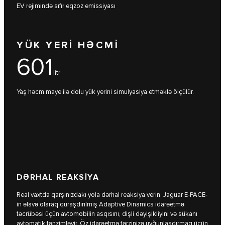
EV rejimində sıfır eqzoz emissiyası
YÜK YERİ HƏCMİ
601
litr
Yaş həcm maye ilə dolu yük yerini simulyasiya etməklə ölçülür.
DƏRHAL REAKSİYA
Real vaxtda qarşınızdakı yola dərhal reaksiya verin. Jaguar E-PACE-
in əlavə olaraq quraşdırılmış Adaptive Dinamics idarəetmə
təcrübəsi üçün avtomobilin asqısını, dişli dəyişikliyini və sükanı
avtomatik tənzimləyir. Öz idarəetmə tərzinizə uyğunlaşdırmaq üçün