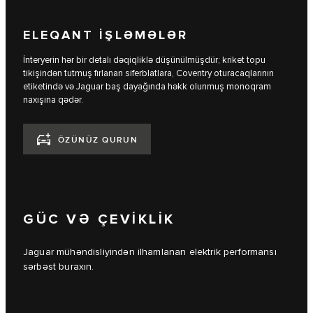
ELEQANT İŞLƏMƏLƏR
İnteryerin hər bir detalı dəqiqliklə düşünülmüşdür; kriket topu
tikişindən tutmuş fırlanan siferblatlara, Coventry oturacaqlarının
etiketində və Jaguar baş dayağında həkk olunmuş monoqram
naxışına qədər.
ÖZÜNÜZ QURUN
GÜC VƏ ÇEVİKLİK
Jaguar mühəndisliyindən ilhamlanan elektrik performansı
sərbəst buraxın.