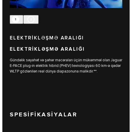
1
2
ELEKTRİKLƏŞMƏ ARALIĞI
ELEKTRİKLƏŞMƏ ARALIĞI
Gündəlik səyahət və şəhər macəraları üçün mükəmməl olan Jaguar
E-PACE plug-in elektrik hibrid (PHEV) texnologiyası 60 km-ə qədər
WLTP gözlənilən real dünya diapazonuna malikdir.**.
SPESİFİKASİYALAR