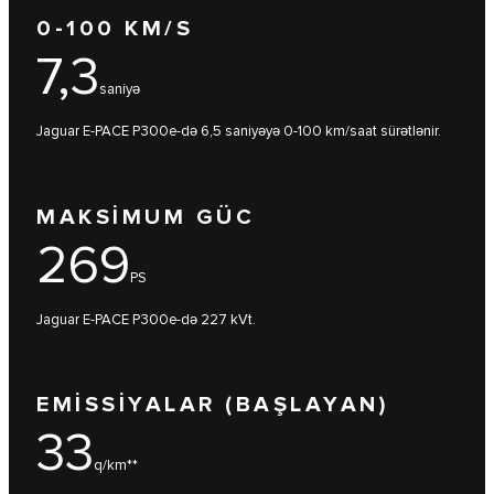
0-100 KM/S
7,3
saniyə
Jaguar E-PACE P300e-də 6,5 ​​saniyəyə 0-100 km/saat sürətlənir.
MAKSİMUM GÜC
269
PS
Jaguar E-PACE P300e-də 227 kVt.
EMİSSİYALAR (BAŞLAYAN)
33
q/km**