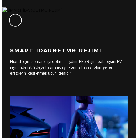
SMART İDARƏETMƏ REJİMİ
Hibrid rejim səmərəliliyi optimallaşdırır. Eko Rejim batareyanı EV
rejimində istifadəyə hazır saxlayır - təmiz havası olan şəhər
ərazilərini kəşf etmək üçün idealdır.