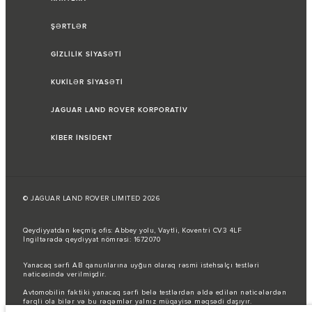
ŞƏRTLƏR
GİZLİLİK SİYASƏTİ
KUKİLƏR SİYASƏTİ
JAGUAR LAND ROVER KORPORATİV
KİBER İNSİDENT
© JAGUAR LAND ROVER LIMITED 2026
Qeydiyyatdan keçmiş ofis: Abbey yolu, Vaytli, Koventri CV3 4LF
İngiltərədə qeydiyyat nömrəsi: 1672070
Yanacaq sərfi AB qanunlarına uyğun olaraq rəsmi istehsalçı testləri
nəticəsində verilmişdir.
Avtomobilin faktiki yanacaq sərfi belə testlərdən əldə edilən nəticələrdən
fərqli ola bilər və bu rəqəmlər yalnız müqayisə məqsədi daşıyır.