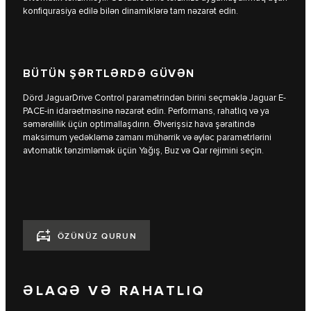
konfiqurasiya edilə bilən dinamiklərə tam nəzarət edin.
BÜTÜN ŞƏRTLƏRDƏ GÜVƏN
Dörd JaguarDrive Control parametrindən birini seçməklə Jaguar E-
PACE-in idarəetməsinə nəzarət edin. Performans, rahatlıq və ya
səmərəlilik üçün optimallaşdırın. Əlverişsiz hava şəraitində
maksimum yedəkləmə zamanı mühərrik və əyləc parametrlərini
avtomatik tənzimləmək üçün Yağış, Buz və Qar rejimini seçin.
ÖZÜNÜZ QURUN
ƏLAQƏ VƏ RAHATLIQ