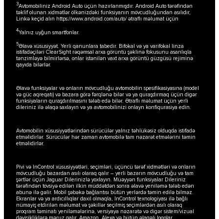
3
Avtomobiliniz Android Auto üçün hazırlanmışdır. Android Auto tərəfindən
təklif olunan xidmətlər ölkənizdəki funksiyanın mövcudluğundan asılıdır,
Linkə keçid alın
https://www.android.com/auto/
ətraflı məlumat üçün
4
Yalnız uyğun smartfonlar.
5
Əlavə xüsusiyyət. Yerli qanunlara tabedir. Bifokal və ya varifokal linza
istifadəçiləri ClearSight rəqəmsal arxa görüntü şəklinə fokusunu asanlıqla
tənzimləyə bilmirlərsə, onlar istənilən vaxt arxa görüntü güzgüsü rejiminə
qayıda bilərlər.
Əlavə funksiyalar və onların mövcudluğu avtomobilin spesifikasiyasına (model
və güc aqreqatı) və bazara görə fərqlənə bilər və ya quraşdırmaq üçün digər
funksiyaların quraşdırılmasını tələb edə bilər. Ətraflı məlumat üçün yerli
dileriniz ilə əlaqə saxlayın və ya avtomobilinizi onlayn konfiqurasiya edin.
Avtomobilin xüsusiyyətlərindən sürücülər yalnız təhlükəsiz olduqda istifadə
etməlidirlər. Sürücülər hər zaman avtomobilə tam nəzarət etmələrini təmin
etməlidirlər.
Pivi və InControl xüsusiyyətləri, seçimləri, üçüncü tərəf xidmətləri və onların
mövcudluğu bazardan asılı olaraq qalır – yerli bazarın mövcudluğu və tam
şərtlər üçün Jaguar Dilerinizlə yoxlayın. Müəyyən funksiyalar Dileriniz
tərəfindən tövsiyə edilən ilkin müddətdən sonra əlavə yeniləmə tələb edən
abunə ilə gəlir. Mobil şəbəkə bağlantısı bütün yerlərdə təmin edilə bilməz.
Ekranlar və ya ardıcıllıqlar daxil olmaqla, InControl texnologiyası ilə bağlı
nümayiş etdirilən məlumat və şəkillər seçilmiş seçimlərdən asılı olaraq
proqram təminatı yeniləmələrinə, versiyaya nəzarətə və digər sistem/vizual
dəyişikliklərə məruz qalır. Amazon, Alexa və bütün əlaqəli loqolar