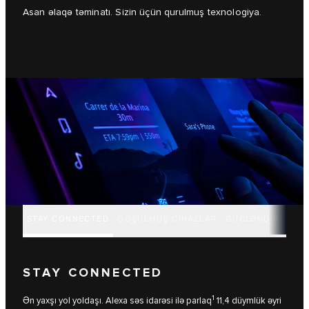
Asan əlaqə təminatı. Sizin üçün qurulmuş texnologiya.
STAY CONNECTED
QOŞULMUŞ CİHAZLAR
GÜCLƏNDİRİN
STAY CONNECTED
1
Ən yaxşı yol yoldaşı. Alexa səs idarəsi ilə parlaq
11,4 düymlük əyri