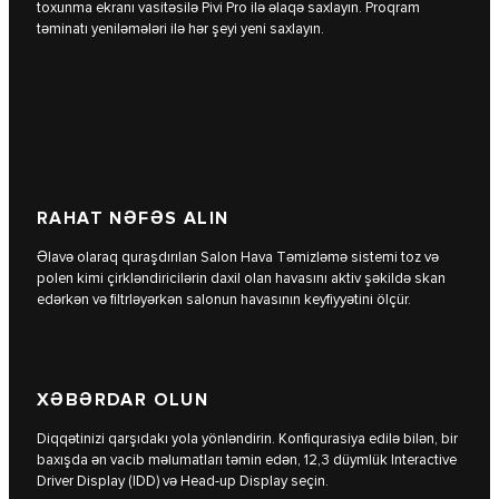
toxunma ekranı vasitəsilə Pivi Pro ilə əlaqə saxlayın. Proqram
təminatı yeniləmələri ilə hər şeyi yeni saxlayın.
RAHAT NƏFƏS ALIN
Əlavə olaraq quraşdırılan Salon Hava Təmizləmə sistemi toz və
polen kimi çirkləndiricilərin daxil olan havasını aktiv şəkildə skan
edərkən və filtrləyərkən salonun havasının keyfiyyətini ölçür.
XƏBƏRDAR OLUN
Diqqətinizi qarşıdakı yola yönləndirin. Konfiqurasiya edilə bilən, bir
baxışda ən vacib məlumatları təmin edən, 12,3 düymlük Interactive
Driver Display (IDD) və Head-up Display seçin.