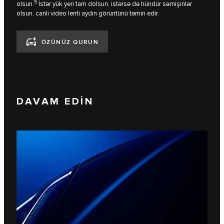
5
olsun.
İstər yük yeri tam dolsun, istərsə də hündür sərnişinlər
olsun, canlı video lenti aydın görüntünü təmin edir.
ÖZÜNÜZ QURUN
DAVAM EDİN