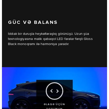
GÜC VƏ BALANS
İddialı bir duruşla heykəltəraşlıq görünüşü. Uzun şüa
texnologiyasına malik qabaqcıl LED faralar fərqli Gloss
Black monoqramı ilə harmoniya yaradır.
ƏLAQƏ ÜÇÜN
TOXUNUN