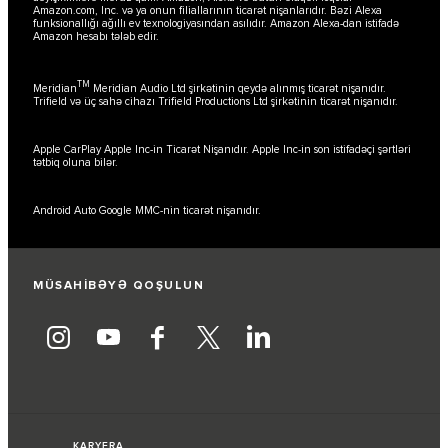
Amazon.com, Inc. və ya onun filiallarının ticarət nişanlarıdır. Bəzi Alexa
funksionallığı ağıllı ev texnologiyasından asılıdır. Amazon Alexa-dan istifadə
Amazon hesabı tələb edir.
TM
Meridian
Meridian Audio Ltd şirkətinin qeydə alınmış ticarət nişanıdır.
Trifield və üç sahə cihazı Trifield Productions Ltd şirkətinin ticarət nişanıdır.
Apple CarPlay Apple Inc-in Ticarət Nişanıdır. Apple Inc-in son istifadəçi şərtləri
tətbiq oluna bilər.
Android Auto Google MMC-nin ticarət nişanıdır.
MÜSAHİBƏYƏ QOŞULUN
KARYERA