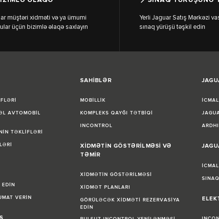
ar müştəri xidməti və ya ümumi
Yerli Jaguar Satış Mərkəzi vas
ular üçün bizimlə əlaqə saxlayın
sınaq yürüşü təşkil edin
SAHİBLƏR
JAGU
İFLƏRİ
MOBİLLİK
İCMA
 ƏL AVTOMOBİL
KOMPLEKS QAYĞI TƏTBİQİ
JAGUA
INCONTROL
ARDHI
NİN TƏKLİFLƏRİ
LƏRİ
XİDMƏTİN GÖSTƏRİLMƏSİ VƏ
JAGU
TƏMİR
İCMA
XİDMƏTİN GÖSTƏRİLMƏSİ
SINAQ
 EDİN
XİDMƏT PLANLARI
MAT VERİN
ELEK
GÖRÜLƏCƏK XİDMƏTİ REZERVASİYA
EDİN
S
INCO