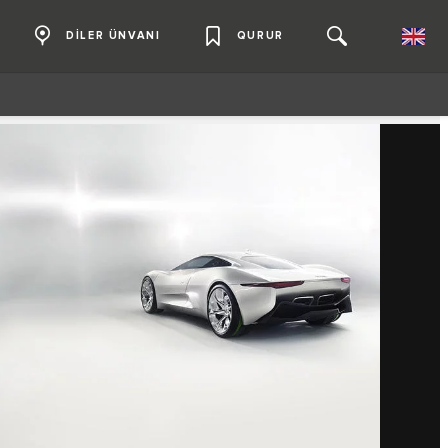
DİLER ÜNVANI
QURUR