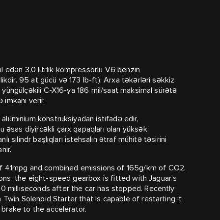
l edən 3,0 litrlik kompressorlu V6 benzin
kdir. 95 at gücü və 173 lb-ft). Arxa təkərləri səkkiz
atı yüngülçəkili C-X16-ya 186 mil/saat maksimal sürətə
imkanı verir.
l alüminium konstruksiyadan istifadə edir,
u əsas diyircəkli çarx qapaqları olan yüksək
lı silindr başlıqları istehsalın ətraf mühitə təsirini
nır.
 of 41mpg and combined emissions of 165g/km of CO2.
tions, the eight-speed gearbox is fitted with Jaguar’s
00 milliseconds after the car has stopped. Recently
Twin Solenoid Starter that is capable of restarting it
e brake to the accelerator.