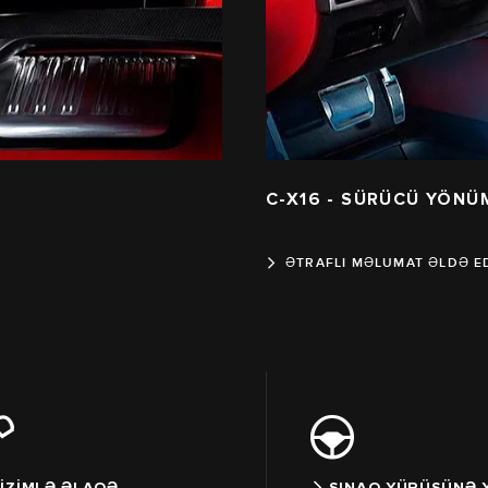
C-X16 - SÜRÜCÜ YÖNÜ
ƏTRAFLI MƏLUMAT ƏLDƏ E
İZİMLƏ ƏLAQƏ
SINAQ YÜRÜŞÜNƏ Y