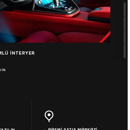
MLÜ İNTERYER
DİN
RƏSMİ SATIŞ MƏRKƏZİ
AZILIN