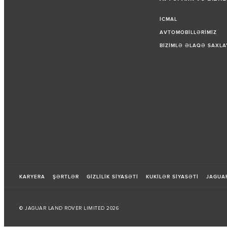
İCMAL
AVTOMOBİLLƏRİMİZ
BİZİMLƏ ƏLAQƏ SAXLA
KARYERA
ŞƏRTLƏR
GİZLİLİK SİYASƏTİ
KUKİLƏR SİYASƏTİ
JAGUA
© JAGUAR LAND ROVER LIMITED 2026