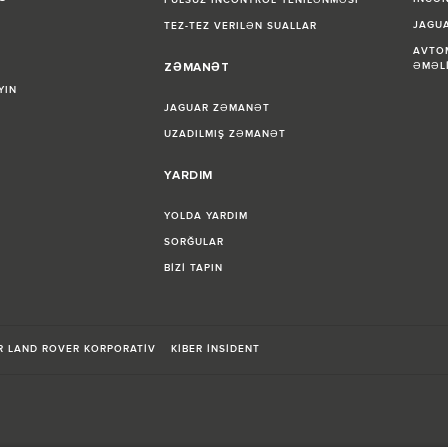
PULSUZ INCONTROL YENİLƏNMƏSİ
JAGUA
TEZ-TEZ VERILƏN SUALLAR
AVTOM
ZƏMANƏT
ƏMƏL
YIN
JAGUAR ZƏMANƏT
UZADILMIŞ ZƏMANƏT
YARDIM
YOLDA YARDIM
SORĞULAR
BİZİ TAPIN
R LAND ROVER KORPORATİV
KİBER İNSİDENT