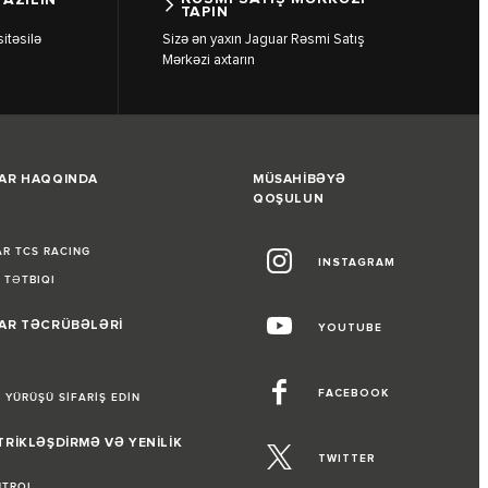
TAPIN
itəsilə
Sizə ən yaxın Jaguar Rəsmi Satış
Mərkəzi axtarın
AR HAQQINDA
MÜSAHİBƏYƏ
QOŞULUN
L
R TCS RACING
INSTAGRAM
 TƏTBIQI
AR TƏCRÜBƏLƏRİ
YOUTUBE
L
FACEBOOK
 YÜRÜŞÜ SİFARİŞ EDİN
TRİKLƏŞDİRMƏ VƏ YENİLİK
TWITTER
NTROL