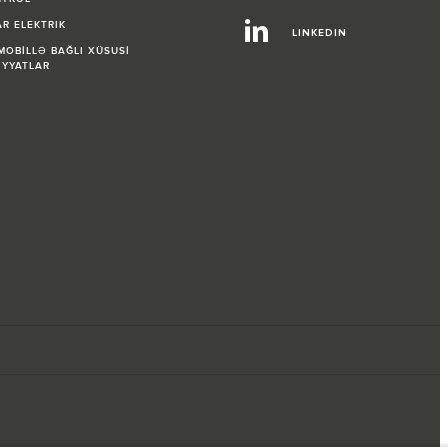
R ELEKTRIK
LINKEDIN
OBİLLƏ BAĞLI XÜSUSİ
İYYATLAR