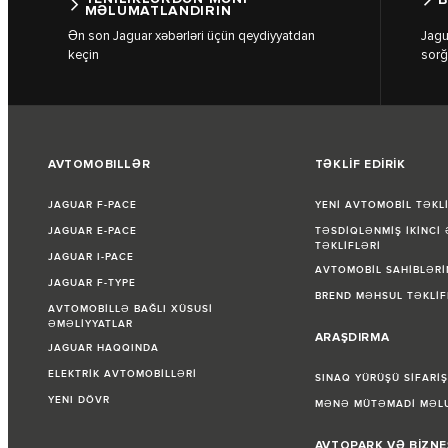
MƏLUMATLANDIRIN
Ən son Jaguar xəbərləri üçün qeydiyyatdan
Jagu
keçin
sorğ
AVTOMOBILLƏR
TƏKLİF EDİRİK
JAGUAR F-PACE
YENİ AVTOMOBİL TƏKL
JAGUAR E-PACE
TƏSDİQLƏNMİŞ İKİNCİ
TƏKLİFLƏRİ
JAGUAR I-PACE
AVTOMOBİL SAHİBLƏRİ
JAGUAR F-TYPE
BREND MƏHSUL TƏKLİF
AVTOMOBİLLƏ BAĞLI XÜSUSİ
ƏMƏLİYYATLAR
ARAŞDIRMA
JAGUAR HAQQINDA
ELEKTRİK AVTOMOBİLLƏRİ
SINAQ YÜRÜŞÜ SİFARİŞ
YENI DÖVR
MƏNƏ MÜTƏMADİ MƏLU
AVTOPARK VƏ BİZNE