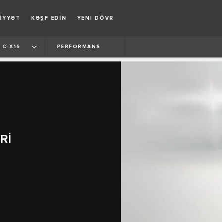
İYYƏT
KƏŞF EDİN
YENI DÖVR
C-X16
PERFORMANS
Rİ