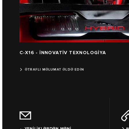
C-X16 - İNNOVATİV TEXNOLOGİYA
ƏTRAFLI MƏLUMAT ƏLDƏ EDİN
YENİLİKLƏRDƏN MƏNİ
B