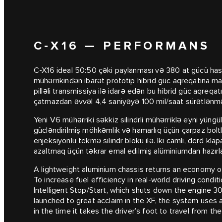
C‑X16 — PERFORMANS
C-X16 ideal 50:50 çəki paylanması və 380 at gücü hasi
mühərrikindən ibarət prototip hibrid güc aqreqatına mali
pilləli transmissiya ilə idarə edən bu hibrid güc aqreq
çatmazdan əvvəl 4,4 saniyəyə 100 mil/saat sürətlənmə 
Yeni V6 mühərriki səkkiz silindrli mühərriklə eyni yüngü
gücləndirilmiş möhkəmlik və hamarlıq üçün çarpaz boltl
enjeksiyonlu tökmə silindr bloku ilə. İki camlı, dörd klapan
azaltmaq üçün təkrar emal edilmiş alüminiumdan hazırla
A lightweight aluminium chassis returns an economy
To increase fuel efficiency in real-world driving condi
Intelligent Stop/Start, which shuts down the engine 3
launched to great acclaim in the XF, the system uses a 
in the time it takes the driver’s foot to travel from th