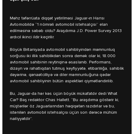
Məhz təfərrüata diqqət yetirilməsi Jaguar-ın Hansı
Avtomobildə “1 nömrəli avtomobil istehsalçısı” elan
edilməsinə səbəb oldu? Araşdırma J.D. Power Survey 2013
ardıcıl ikinci ildir keçirilir.
Böyük Britaniyada avtomobil sahibliyindən məmnunluq
sorğusu iki illik sahiblikdən sonra demək olar ki, 18.000
avtomobil sahibinin reytinqinə əsaslanıb. Performans,
dizayn və rahatlıqdan tutmuş keyfiyyətə, etibarlılığa, sahiblik
dəyərinə, qənaətcilliyə və diler məmnunluğuna qədər
avtomobil sahibliyinin bütün aspektləri qiymətləndirilib.
Bu, Jaguar-da hər kəs üçün böyük mükafatdır dedi What
Car? Baş redaktor Chas Hallett. “Bu araşdırma göstərir ki,
müştərilər öz Jaguarlarından həqiqətən razıdırlar və bu,
istənilən avtomobil istehsalçısı üçün son dərəcə mühüm
nailiyyətdir”.