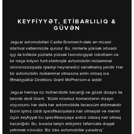
KEYFİYYƏT, ETİBARLILIQ &
GÜVƏN
Jaguar avtomobilləri Castle Bromwich-dəki ən müasir
istehsal xətlərimizdə qurulur. Bu, minlərlə yüksək ixtisaslı
işçi ilə birlikdə yüzlərlə yüksək texnologiyalı robotların və
bir neçə milyon funt-sterlinqlik avtomobilin mükəmməl
sinxronizasiyada işlədiyi heyranedici sənətkarlıq yeridir. Hər
bir avtomobilin mükəmməl olmasına əmin olmaq isə
Əməliyyatlar Direktoru Grant McPherson-a aiddir.
Jaguar həmişə öz mühəndislik bacarığı və gözəl dizaynı ilə
tanınıb dedi Grant. “Bizim rolumuz komandanın dizayn
vizyonunu hər dəfə hər avtomobildə təcəssüm etdirməkdir.
Bizim işimiz ciddi spesifikasiyalara nail olmaqdır və mənim
üçün keyfiyyət bu spesifikasiyaya ardıcıl olaraq nail olmaq
bacarığıdır. Bu, burada təlqin etdiyimiz təfərrüata diqqət
yetirmək növüdür. Biz lüks avtomobillər yaradırıq”.