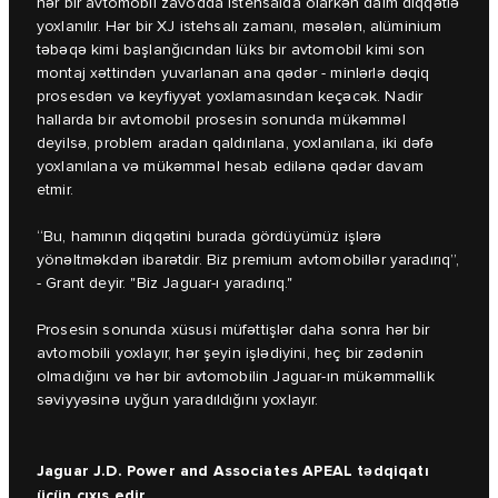
hər bir avtomobil zavodda istehsalda olarkən daim diqqətlə
yoxlanılır. Hər bir XJ istehsalı zamanı, məsələn, alüminium
təbəqə kimi başlanğıcından lüks bir avtomobil kimi son
montaj xəttindən yuvarlanan ana qədər - minlərlə dəqiq
prosesdən və keyfiyyət yoxlamasından keçəcək. Nadir
hallarda bir avtomobil prosesin sonunda mükəmməl
deyilsə, problem aradan qaldırılana, yoxlanılana, iki dəfə
yoxlanılana və mükəmməl hesab edilənə qədər davam
etmir.
“Bu, hamının diqqətini burada gördüyümüz işlərə
yönəltməkdən ibarətdir. Biz premium avtomobillər yaradırıq”,
- Grant deyir. "Biz Jaguar-ı yaradırıq."
Prosesin sonunda xüsusi müfəttişlər daha sonra hər bir
avtomobili yoxlayır, hər şeyin işlədiyini, heç bir zədənin
olmadığını və hər bir avtomobilin Jaguar-ın mükəmməllik
səviyyəsinə uyğun yaradıldığını yoxlayır.
Jaguar J.D. Power and Associates APEAL tədqiqatı
üçün çıxış edir