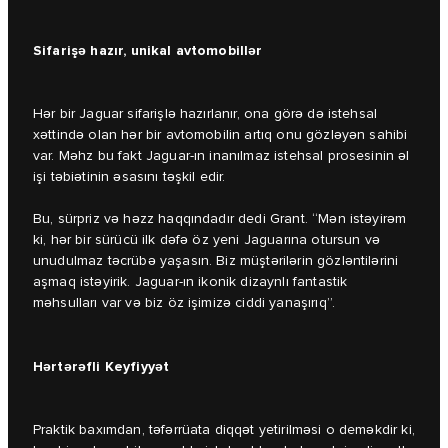
Sifarişə hazır, unikal avtomobillər
Hər bir Jaguar sifarişlə hazırlanır, ona görə də istehsal
xəttində olan hər bir avtomobilin artıq onu gözləyən sahibi
var. Məhz bu fakt Jaguar-ın inanılmaz istehsal prosesinin əl
işi təbiətinin əsasını təşkil edir.
Bu, sürpriz və həzz haqqındadır dedi Grant. “Mən istəyirəm
ki, hər bir sürücü ilk dəfə öz yeni Jaguarına otursun və
unudulmaz təcrübə yaşasın. Biz müştərilərin gözləntilərini
aşmaq istəyirik. Jaguar-ın ikonik dizaynlı fantastik
məhsulları var və biz öz işimizə ciddi yanaşırıq”.
Hərtərəfli Keyfiyyət
Praktik baxımdan, təfərrüata diqqət yetirilməsi o deməkdir ki,