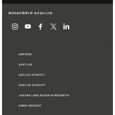
MÜSAHİBƏYƏ QOŞULUN
KARYERA
ŞƏRTLƏR
GİZLİLİK SİYASƏTİ
KUKİLƏR SİYASƏTİ
JAGUAR LAND ROVER KORPORATİV
KİBER İNSİDENT