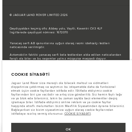
© JAGUAR LAND ROVER LIMITED 2026
Qeydiyyatdan keçmiş ofis: Abbey yolu, Vaytli, Koventri CV3 4LF
İngiltərədə qeydiyyat nömrəsi: 1672070
Yanacaq sərfi AB qanunlarına uyğun olaraq rəsmi istehsalçı testləri
nəticəsində verilmişdir.
Avtomobilin faktiki yanacaq sərfi belə testlərdən əldə edilən nəticələrdən
fərqli ola bilər və bu rəqəmlər yalnız müqayisə məqsədi daşıyır.
Şəkillər və spesifikasiyalar haqqında vacib qeyd.
Qlobal yarımkeçirici
çatışmazlığı hal-hazırda avtomobilin istehsal xüsusiyyətlərinə, seçimlərin
COOKIE SİYASƏTİ
mövcudluğuna və istehsal müddətlərinə təsir göstərir. Bu, çox dinamik bir
vəziyyətdir və nəticədə hazırda veb-saytda istifadə edilən şəkillər,
funksiyalar, seçimlər, xüsusi işləmələr və rəng sxemləri üçün mövcud
Jaguar Land Rover sizə maraqlı ola biləcək məhsul və xidmətləri
spesifikasiyaları tam əks etdirməyə bilər. Zəhmət olmasa, hər hansı cari
diqqətinizə çatdırmaq və saytımızı bu istiqamətdə daha da funksional
məhdudiyyətlər barədə məlumat etmək üçün Satış mərkəzi ilə əlaqə
etmək üçün cookie fayllardan istifadə edir. İStifadə etdiyimiz cookie
saxlayın.
fayllarından biri çox vacibdir və artıq sizə göndərilib. Siz həmin faylı ləğv
və ya blok edə bilərsiniz, lakin bu zaman saytda bəzi elementlər dəqiq
Bu vebsaytdakı məlumatlar, spesifikasiyalar, qiymətlər və rənglər bazardan
işləməyə bilər. İstifadə etdiyimiz online reklam və ya cookie fayllar
asılı olaraq dəyişə və bildiriş olmadan dəyişdirilə bilər. Avtomobillərin
haqqında ətraflı məlumatları bizim Məxfilik Siyasətindən öyrənə bilərsiniz.
yerli bazarda mövcudluğu və qiymətlər üçün yerli dilerinizlə əlaqə
Bağlayarkən siz bizim siyasətimizə uyğun olaraq cookie fayllarından
saxlayın.
istifadəyə razılıq vermiş olursunuz.
COOKIE SİYASƏTİ
.
OK