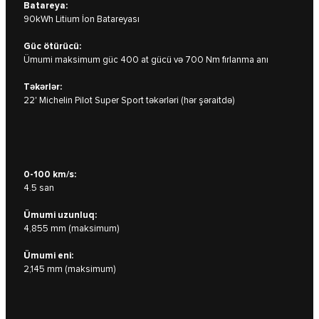
Batareya:
90kWh Litium İon Batareyası
Güc ötürücü:
Ümumi maksimum güc 400 at gücü və 700 Nm fırlanma anı
Təkərlər:
22' Michelin Pilot Super Sport təkərləri (hər şəraitdə)
0-100 km/s:
4.5 san
Ümumi uzunluq:
4,855 mm (maksimum)
Ümumi eni:
2,145 mm (maksimum)