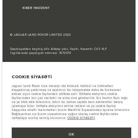
KİBER İNSİDENT
© JAGUAR LAND ROVER LIMITED 2026
Qeydiyyatdan keçmiş ofis: Abbey yolu, Vaytli, Koventri CV3 4LF
İngiltərədə qeydiyyat nömrəsi: 1672070
Yanacaq sərfi AB qanunlarına uyğun olaraq rəsmi istehsalçı testləri
nəticəsində verilmişdir.
COOKIE SİYASƏTİ
Avtomobilin faktiki yanacaq sərfi belə testlərdən əldə edilən nəticələrdən
fərqli ola bilər və bu rəqəmlər yalnız müqayisə məqsədi daşıyır.
Jaguar Land Rover sizə maraqlı ola biləcək məhsul və xidmətləri
Şəkillər və spesifikasiyalar haqqında vacib qeyd.
Qlobal yarımkeçirici
diqqətinizə çatdırmaq və saytımızı bu istiqamətdə daha da funksional
çatışmazlığı hal-hazırda avtomobilin istehsal xüsusiyyətlərinə, seçimlərin
etmək üçün cookie fayllardan istifadə edir. İStifadə etdiyimiz cookie
mövcudluğuna və istehsal müddətlərinə təsir göstərir. Bu, çox dinamik bir
fayllarından biri çox vacibdir və artıq sizə göndərilib. Siz həmin faylı ləğv
vəziyyətdir və nəticədə hazırda veb-saytda istifadə edilən şəkillər,
və ya blok edə bilərsiniz, lakin bu zaman saytda bəzi elementlər dəqiq
funksiyalar, seçimlər, xüsusi işləmələr və rəng sxemləri üçün mövcud
işləməyə bilər. İstifadə etdiyimiz online reklam və ya cookie fayllar
spesifikasiyaları tam əks etdirməyə bilər. Zəhmət olmasa, hər hansı cari
haqqında ətraflı məlumatları bizim Məxfilik Siyasətindən öyrənə bilərsiniz.
məhdudiyyətlər barədə məlumat etmək üçün Satış mərkəzi ilə əlaqə
Bağlayarkən siz bizim siyasətimizə uyğun olaraq cookie fayllarından
saxlayın.
istifadəyə razılıq vermiş olursunuz.
COOKIE SİYASƏTİ
.
Bu vebsaytdakı məlumatlar, spesifikasiyalar, qiymətlər və rənglər bazardan
asılı olaraq dəyişə və bildiriş olmadan dəyişdirilə bilər. Avtomobillərin
yerli bazarda mövcudluğu və qiymətlər üçün yerli dilerinizlə əlaqə
OK
saxlayın.