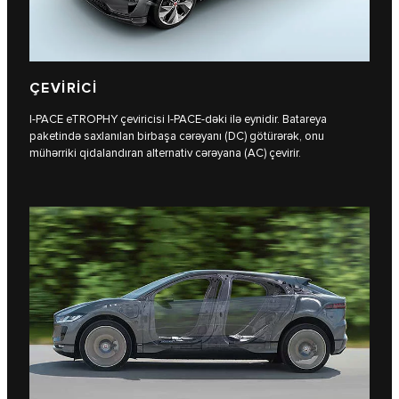
ÇEVİRİCİ
I‑PACE eTROPHY çeviricisi I‑PACE-dəki ilə eynidir. Batareya
paketində saxlanılan birbaşa cərəyanı (DC) götürərək, onu
mühərriki qidalandıran alternativ cərəyana (AC) çevirir.