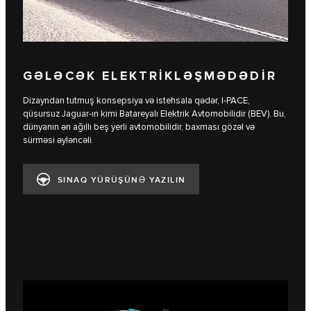
GƏLƏCƏK ELEKTRİKLƏŞMƏDƏDİR
Dizayndan tutmuş konsepsiya və istehsala qədər, I‑PACE,
qüsursuz Jaguar-ın kimi Batareyalı Elektrik Avtomobilidir (BEV). Bu,
dünyanın ən ağıllı beş yerli avtomobilidir, baxması gözəl və
sürməsi əyləncəli.
SINAQ YÜRÜŞÜNƏ YAZILIN