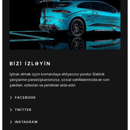
BİZİ İZLƏYİN
İştirak etmək üçün komandaya ehtiyacınız yoxdur. Elektrik
yarışlarının pərəstişkarısınızsa, sosial səhifələrimizdə ən son
şəkilləri, videoları və yenilikləri əldə edin.
FACEBOOK
TWITTER
INSTAGRAM