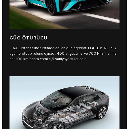
GÜC ÖTÜRÜCÜ
I‑PACE istehsalında istifadə edilən güc aqreqatı I‑PACE eTROPHY
üçün prototip rolunu oynadı. 400 at gücü ilə. və 700 Nm fırlanma
anı, 100 km/saata cəmi 4,5 saniyəyə sürətlənir.