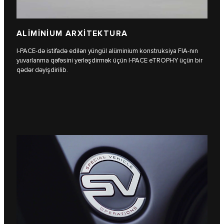
ALİMİNİUM ARXİTEKTURA
I‑PACE-də istifadə edilən yüngül alüminium konstruksiya FIA-nın
yuvarlanma qəfəsini yerləşdirmək üçün I‑PACE eTROPHY üçün bir
qədər dəyişdirilib.