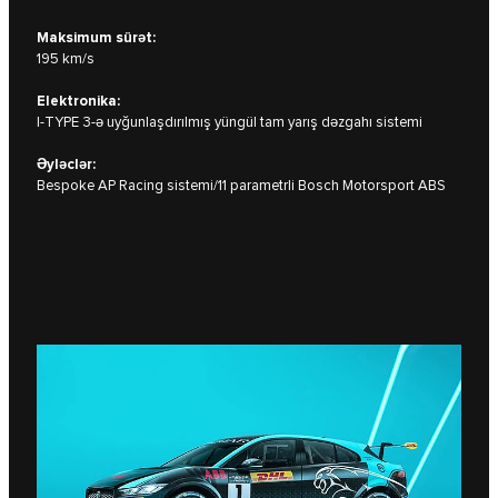
Maksimum sürət:
195 km/s
Elektronika:
I‑TYPE 3-ə uyğunlaşdırılmış yüngül tam yarış dəzgahı sistemi
Əyləclər:
Bespoke AP Racing sistemi/11 parametrli Bosch Motorsport ABS