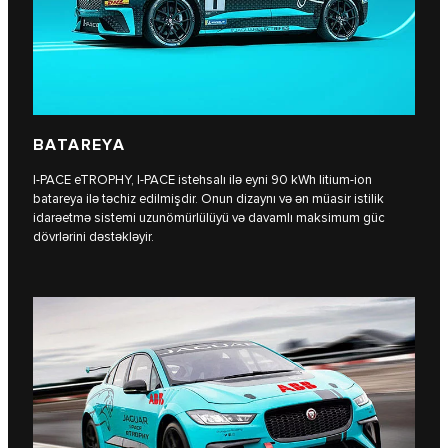
BATAREYA
I‑PACE eTROPHY, I‑PACE istehsalı ilə eyni 90 kWh litium-ion
batareya ilə təchiz edilmişdir. Onun dizaynı və ən müasir istilik
idarəetmə sistemi uzunömürlülüyü və davamlı maksimum güc
dövrlərini dəstəkləyir.