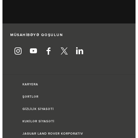
MÜSAHİBƏYƏ QOŞULUN
KARYERA
ŞƏRTLƏR
GİZLİLİK SİYASƏTİ
KUKİLƏR SİYASƏTİ
JAGUAR LAND ROVER KORPORATİV