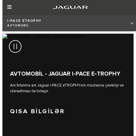
I‑PACE ETROPHY
AVTOMOBİL
AVTOMOBİL - JAGUAR I-PACE E-TROPHY
Ani fırlanma anı Jaguar I‑PACE eTROPHY-nin müstəsna çevikliyi və
idarəetməsi ilə birləşir.
QISA BİLGİLƏR