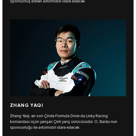
sponsorluq edilən avtomobili idarə edəcək.
ZHANG YAQI
Zhang Yaqi, ən son Çində Formula Drive-da Linky Racing
komandası üçün yarışan Çinli yarış sürücüsüdür. O, Baidu-nun
sponsorluğu ilə avtomobil idarə edəcək.