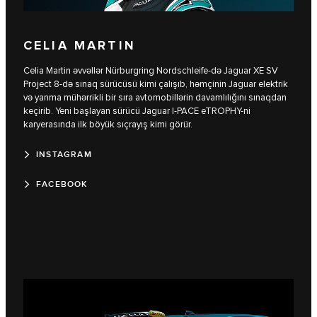
CELIA MARTIN
Celia Martin əvvəllər Nürburgring Nordschleife-də Jaguar XE SV
Project 8-də sınaq sürücüsü kimi çalışıb, həmçinin Jaguar elektrik
və yanma mühərrikli bir sıra avtomobillərin davamlılığını sınaqdan
keçirib. Yeni başlayan sürücü Jaguar I‑PACE eTROPHY-ni
karyerasında ilk böyük sıçrayış kimi görür.
INSTAGRAM
FACEBOOK