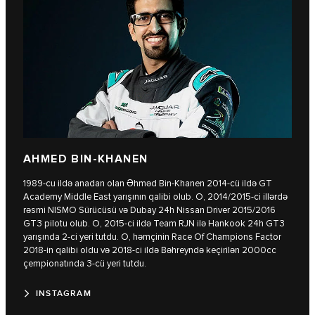
AHMED BIN-KHANEN
1989-cu ildə anadan olan Əhməd Bin-Khanen 2014-cü ildə GT
Academy Middle East yarışının qalibi olub. O, 2014/2015-ci illərdə
rəsmi NISMO Sürücüsü və Dubay 24h Nissan Driver 2015/2016
GT3 pilotu olub. O, 2015-ci ildə Team RJN ilə Hankook 24h GT3
yarışında 2-ci yeri tutdu. O, həmçinin Race Of Champions Factor
2018-in qalibi oldu və 2018-ci ildə Bəhreyndə keçirilən 2000cc
çempionatında 3-cü yeri tutdu.
INSTAGRAM