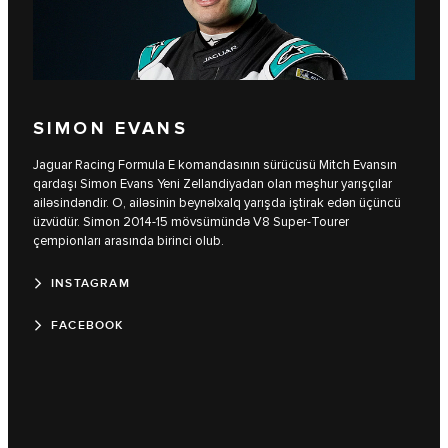
SIMON EVANS
Jaguar Racing Formula E komandasının sürücüsü Mitch Evansın
qardaşı Simon Evans Yeni Zellandiyadan olan məşhur yarışçılar
ailəsindəndir. O, ailəsinin beynəlxalq yarışda iştirak edən üçüncü
üzvüdür. Simon 2014-15 mövsümündə V8 Super-Tourer
çempionları arasında birinci olub.
INSTAGRAM
FACEBOOK