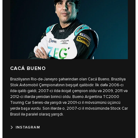
CACÁ BUENO
Braziliyanın Rio-de-Janeyro şəhərindən olan Cacá Bueno, Braziliya
Stok Avtomobil Çempionatının beşqat qalibidir. İlk dəfə 2006-cı
ildə qalib gəldi, 2007-ci ildə ikiqat çempion oldu və 2009, 2011 və
2012-ci illərdə yenidən birinci oldu. Bueno Argentina TC2000
Touring Car Series-də yarışdı və 2001-ci il mövsümünü üçüncü
yerdə başa vurdu. Son illərdə o, 2007-ci il mövsümündə Stock Car
Brasil ilə paralel olaraq yarışdı.
INSTAGRAM