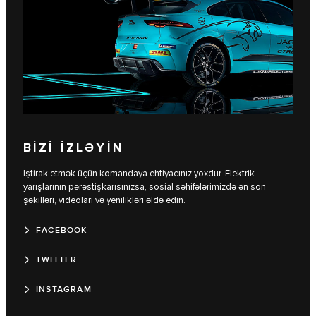
BİZİ İZLƏYİN
İştirak etmək üçün komandaya ehtiyacınız yoxdur. Elektrik
yarışlarının pərəstişkarısınızsa, sosial səhifələrimizdə ən son
şəkilləri, videoları və yenilikləri əldə edin.
FACEBOOK
TWITTER
INSTAGRAM