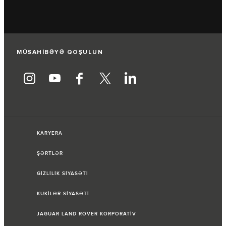
MÜSAHİBƏYƏ QOŞULUN
KARYERA
ŞƏRTLƏR
GİZLİLİK SİYASƏTİ
KUKİLƏR SİYASƏTİ
JAGUAR LAND ROVER KORPORATİV