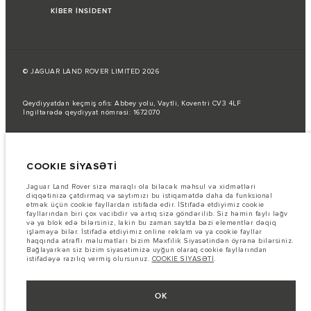
KİBER İNSİDENT
© JAGUAR LAND ROVER LIMITED 2026
Qeydiyyatdan keçmiş ofis: Abbey yolu, Vaytli, Koventri CV3 4LF
İngiltərədə qeydiyyat nömrəsi: 1672070
Yanacaq sərfi AB qanunlarına uyğun olaraq rəsmi istehsalçı testləri
nəticəsində verilmişdir.
COOKIE SİYASƏTİ
Avtomobilin faktiki yanacaq sərfi belə testlərdən əldə edilən nəticələrdən
fərqli ola bilər və bu rəqəmlər yalnız müqayisə məqsədi daşıyır.
Jaguar Land Rover sizə maraqlı ola biləcək məhsul və xidmətləri
Şəkillər və spesifikasiyalar haqqında vacib qeyd.
Qlobal yarımkeçirici
diqqətinizə çatdırmaq və saytımızı bu istiqamətdə daha da funksional
çatışmazlığı hal-hazırda avtomobilin istehsal xüsusiyyətlərinə, seçimlərin
etmək üçün cookie fayllardan istifadə edir. İStifadə etdiyimiz cookie
mövcudluğuna və istehsal müddətlərinə təsir göstərir. Bu, çox dinamik bir
fayllarından biri çox vacibdir və artıq sizə göndərilib. Siz həmin faylı ləğv
vəziyyətdir və nəticədə hazırda veb-saytda istifadə edilən şəkillər,
və ya blok edə bilərsiniz, lakin bu zaman saytda bəzi elementlər dəqiq
funksiyalar, seçimlər, xüsusi işləmələr və rəng sxemləri üçün mövcud
işləməyə bilər. İstifadə etdiyimiz online reklam və ya cookie fayllar
spesifikasiyaları tam əks etdirməyə bilər. Zəhmət olmasa, hər hansı cari
haqqında ətraflı məlumatları bizim Məxfilik Siyasətindən öyrənə bilərsiniz.
məhdudiyyətlər barədə məlumat etmək üçün Satış mərkəzi ilə əlaqə
Bağlayarkən siz bizim siyasətimizə uyğun olaraq cookie fayllarından
saxlayın.
istifadəyə razılıq vermiş olursunuz.
COOKIE SİYASƏTİ
.
Bu vebsaytdakı məlumatlar, spesifikasiyalar, qiymətlər və rənglər bazardan
asılı olaraq dəyişə və bildiriş olmadan dəyişdirilə bilər. Avtomobillərin
yerli bazarda mövcudluğu və qiymətlər üçün yerli dilerinizlə əlaqə
OK
saxlayın.