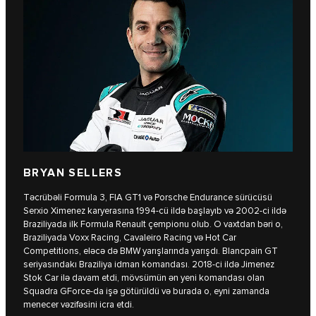
BRYAN SELLERS
Təcrübəli Formula 3, FIA GT1 və Porsche Endurance sürücüsü
Serxio Ximenez karyerasına 1994-cü ildə başlayıb və 2002-ci ildə
Braziliyada ilk Formula Renault çempionu olub. O vaxtdan bəri o,
Braziliyada Voxx Racing, Cavaleiro Racing və Hot Car
Competitions, eləcə də BMW yarışlarında yarışdı. Blancpain GT
seriyasındakı Braziliya idman komandası. 2018-ci ildə Jimenez
Stok Car ilə davam etdi, mövsümün ən yeni komandası olan
Squadra GForce-da işə götürüldü və burada o, eyni zamanda
menecer vəzifəsini icra etdi.