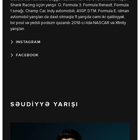
Shank Racing üçün yarışır. O, Formula 3, Formula Renault, Formula
1 sınağı, Champ Car, Indy avtomobili, A1GP, DTM, Formula E, idman
avtomobil yarışları da daxil olmaqla 11 yarışda cəmi iki qalibiyyət,
bir poul və yeddi podium qazanıb 2018-ci ildə NASCAR və Xfinity
yarışları.
INSTAGRAM
FACEBOOK
SƏUDİYYƏ YARIŞI