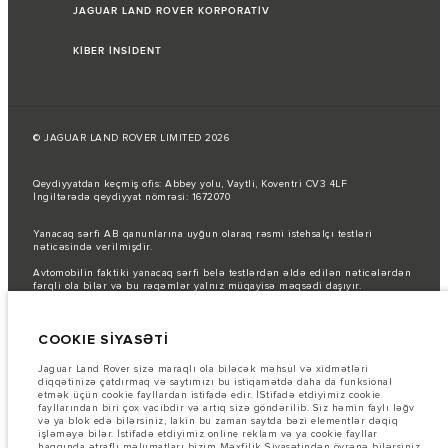
JAGUAR LAND ROVER KORPORATİV
KİBER İNSİDENT
© JAGUAR LAND ROVER LIMITED 2026
Qeydiyyatdan keçmiş ofis: Abbey yolu, Vaytli, Koventri CV3 4LF
İngiltərədə qeydiyyat nömrəsi: 1672070
Yanacaq sərfi AB qanunlarına uyğun olaraq rəsmi istehsalçı testləri
nəticəsində verilmişdir.
Avtomobilin faktiki yanacaq sərfi belə testlərdən əldə edilən nəticələrdən
fərqli ola bilər və bu rəqəmlər yalnız müqayisə məqsədi daşıyır.
Şəkillər və spesifikasiyalar haqqında vacib qeyd.
Qlobal yarımkeçirici
çatışmazlığı hal-hazırda avtomobilin istehsal xüsusiyyətlərinə, seçimlərin
COOKIE SİYASƏTİ
mövcudluğuna və istehsal müddətlərinə təsir göstərir. Bu, çox dinamik bir
vəziyyətdir və nəticədə hazırda veb-saytda istifadə edilən şəkillər,
funksiyalar, seçimlər, xüsusi işləmələr və rəng sxemləri üçün mövcud
Jaguar Land Rover sizə maraqlı ola biləcək məhsul və xidmətləri
spesifikasiyaları tam əks etdirməyə bilər. Zəhmət olmasa, hər hansı cari
diqqətinizə çatdırmaq və saytımızı bu istiqamətdə daha da funksional
məhdudiyyətlər barədə məlumat etmək üçün Satış mərkəzi ilə əlaqə
etmək üçün cookie fayllardan istifadə edir. İStifadə etdiyimiz cookie
saxlayın.
fayllarından biri çox vacibdir və artıq sizə göndərilib. Siz həmin faylı ləğv
və ya blok edə bilərsiniz, lakin bu zaman saytda bəzi elementlər dəqiq
Bu vebsaytdakı məlumatlar, spesifikasiyalar, qiymətlər və rənglər bazardan
işləməyə bilər. İstifadə etdiyimiz online reklam və ya cookie fayllar
asılı olaraq dəyişə və bildiriş olmadan dəyişdirilə bilər. Avtomobillərin
haqqında ətraflı məlumatları bizim Məxfilik Siyasətindən öyrənə bilərsiniz.