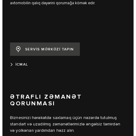
avtomobilin qalıq dəyərini qorumağa kömək edir.
SERVİS MƏRKƏZİ TAPIN
İCMAL
ƏTRAFLI ZƏMANƏT
QORUNMASI
Biznesinizi hərəkətdə saxlamaq üçün nəzərdə tutulmuş
standart və uzadılmış zəmanətlərimizlə əngəlsiz təmirdən
və yolkənarı yardımdan həzz alın.