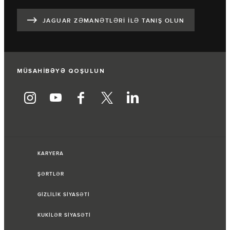
JAGUAR ZƏMANƏTLƏRİ İLƏ TANIŞ OLUN
MÜSAHİBƏYƏ QOŞULUN
KARYERA
ŞƏRTLƏR
GİZLİLİK SİYASƏTİ
KUKİLƏR SİYASƏTİ