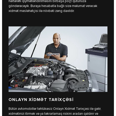
hərtərəfli qiymətləndirilməsini birbaşa poçt qutunuza
göndərəcəyik. Buraya hesabatla bağlı sizə məlumat verəcək
xidmət məsləhətçisi ilə növbəti zəng daxildir.
ONLAYN XİDMƏT TARİXÇƏSİ
Bütün avtomobillər təhlükəsiz Onlayn Xidmət Tarixçəsi ilə gəlir,
xidmətinizi itirmək və ya təkrarlamaq riskini aradan qaldırır və