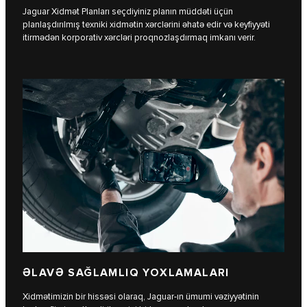
Jaguar Xidmət Planları seçdiyiniz planın müddəti üçün
planlaşdırılmış texniki xidmətin xərclərini əhatə edir və keyfiyyəti
itirmədən korporativ xərcləri proqnozlaşdırmaq imkanı verir.
ƏLAVƏ SAĞLAMLIQ YOXLAMALARI
Xidmətimizin bir hissəsi olaraq, Jaguar-ın ümumi vəziyyətinin