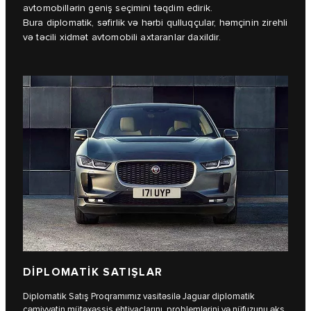
avtomobillərin geniş seçimini təqdim edirik.
Bura diplomatik, səfirlik və hərbi qulluqçular, həmçinin zirehli
və təcili xidmət avtomobili axtaranlar daxildir.
DİPLOMATİK SATIŞLAR
Diplomatik Satış Proqramımız vasitəsilə Jaguar diplomatik
cəmiyyətin mütəxəssis ehtiyaclarını, problemlərini və nüfuzunu əks