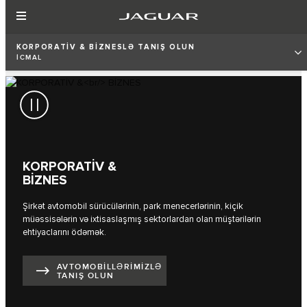
KORPORATİV & BİZNESLƏ TANIŞ OLUN
İCMAL
KORPORATİV &
BİZNES
Şirkət avtomobil sürücülərinin, park menecerlərinin, kiçik
müəssisələrin və ixtisaslaşmış sektorlardan olan müştərilərin
ehtiyaclarını ödəmək.
AVTOMOBILLƏRIMIZLƏ
TANIŞ OLUN