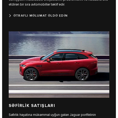
etdirən bir sıra avtomobillər təklif edir.
ƏTRAFLI MƏLUMAT ƏLDƏ EDİN
SƏFİRLİK SATIŞLARI
Səfirlik həyatına mükəmməl uyğun gələn Jaguar portfelinin