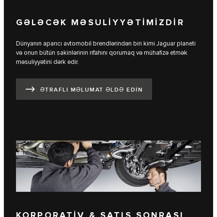
GƏLƏCƏK MƏSULİYYƏTİMİZDİR
Dünyanın aparıcı avtomobil brendlərindən biri kimi Jaguar planeti
və onun bütün sakinlərinin rifahını qorumaq və mühafizə etmək
məsuliyyətini dərk edir.
ƏTRAFLI MƏLUMAT ƏLDƏ EDIN
KORPORATİV & SATIŞ SONRASI