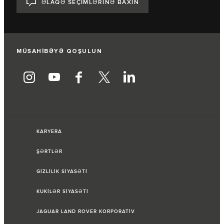
ƏLAQƏ SEÇİMLƏRİNƏ BAXIN
MÜSAHİBƏYƏ QOŞULUN
KARYERA
ŞƏRTLƏR
GİZLİLİK SİYASƏTİ
KUKİLƏR SİYASƏTİ
JAGUAR LAND ROVER KORPORATİV