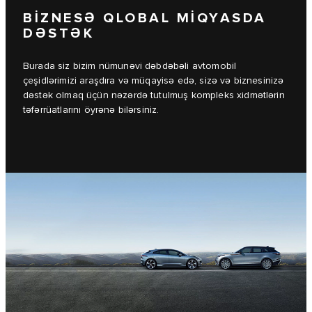
BİZNESƏ QLOBAL MİQYASDA
DƏSTƏK
Burada siz bizim nümunəvi dəbdəbəli avtomobil
çeşidlərimizi araşdıra və müqayisə edə, sizə və biznesinizə
dəstək olmaq üçün nəzərdə tutulmuş kompleks xidmətlərin
təfərrüatlarını öyrənə bilərsiniz.