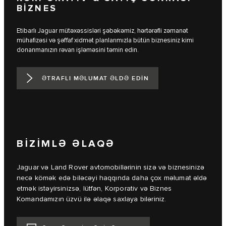
BİZNES
Etibarlı Jaguar mütəxəssisləri şəbəkəmiz, hərtərəfli zəmanət
mühafizəsi və şəffaf xidmət planlarımızla bütün biznesiniz kimi
donanmanızın rəvan işləməsini təmin edin.
ƏTRAFLI MƏLUMAT ƏLDƏ EDIN
BİZİMLƏ ƏLAQƏ
Jaguar və Land Rover avtomobillərinin sizə və biznesinizə
necə kömək edə biləcəyi haqqında daha çox məlumat əldə
etmək istəyirsinizsə, lütfən, Korporativ və Biznes
Komandamızın üzvü ilə əlaqə saxlaya biləriniz.