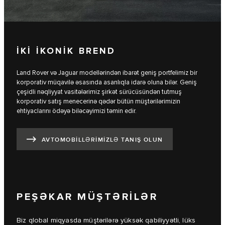
İKİ İKONİK BREND
Land Rover və Jaguar modellərindən ibarət geniş portfelimiz bir
korporativ müqavilə əsasında asanlıqla idarə oluna bilər. Geniş
çeşidli nəqliyyat vasitələrimiz şirkət sürücüsündən tutmuş
korporativ satış menecerinə qədər bütün müştərilərimizin
ehtiyaclarını ödəyə biləcəyimizi təmin edir.
AVTOMOBILLƏRIMIZLƏ TANIŞ OLUN
PEŞƏKAR MÜŞTƏRİLƏR
Biz qlobal miqyasda müştərilərə yüksək qabiliyyətli, lüks