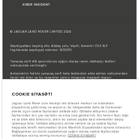
KİBER İNSİDENT
© JAGUAR LAND ROVER LIMITED 2026
Qeydiyyatdan keçmiş ofis: Abbey yolu, Vaytli, Koventri CV3 4LF
İngiltərədə qeydiyyat nömrəsi: 1672070
Yanacaq sərfi AB qanunlarına uyğun olaraq rəsmi istehsalçı testləri
nəticəsində verilmişdir.
Avtomobilin faktiki yanacaq sərfi belə testlərdən əldə edilən nəticələrdən
fərqli ola bilər və bu rəqəmlər yalnız müqayisə məqsədi daşıyır.
Şəkillər və spesifikasiyalar haqqında vacib qeyd.
Qlobal yarımkeçirici
çatışmazlığı hal-hazırda avtomobilin istehsal xüsusiyyətlərinə, seçimlərin
COOKIE SİYASƏTİ
mövcudluğuna və istehsal müddətlərinə təsir göstərir. Bu, çox dinamik bir
vəziyyətdir və nəticədə hazırda veb-saytda istifadə edilən şəkillər,
funksiyalar, seçimlər, xüsusi işləmələr və rəng sxemləri üçün mövcud
Jaguar Land Rover sizə maraqlı ola biləcək məhsul və xidmətləri
spesifikasiyaları tam əks etdirməyə bilər. Zəhmət olmasa, hər hansı cari
diqqətinizə çatdırmaq və saytımızı bu istiqamətdə daha da funksional
məhdudiyyətlər barədə məlumat etmək üçün Satış mərkəzi ilə əlaqə
etmək üçün cookie fayllardan istifadə edir. İStifadə etdiyimiz cookie
saxlayın.
fayllarından biri çox vacibdir və artıq sizə göndərilib. Siz həmin faylı ləğv
və ya blok edə bilərsiniz, lakin bu zaman saytda bəzi elementlər dəqiq
Bu vebsaytdakı məlumatlar, spesifikasiyalar, qiymətlər və rənglər bazardan
işləməyə bilər. İstifadə etdiyimiz online reklam və ya cookie fayllar
asılı olaraq dəyişə və bildiriş olmadan dəyişdirilə bilər. Avtomobillərin
haqqında ətraflı məlumatları bizim Məxfilik Siyasətindən öyrənə bilərsiniz.
yerli bazarda mövcudluğu və qiymətlər üçün yerli dilerinizlə əlaqə
Bağlayarkən siz bizim siyasətimizə uyğun olaraq cookie fayllarından
saxlayın.
istifadəyə razılıq vermiş olursunuz.
COOKIE SİYASƏTİ
.