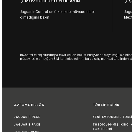
MÖVCUDLUĞU YOXLAYIN
Ş
Jaguar InControl-un ölkənizdə mövcud olub-
Jagu
olmadığına baxın
Məxfi
InControl tətbiq olunduqca təsvir edilən bəzi xüsusiyyətlər istəyə bağlı ola b
müqaviləsi olan uyğun SİM kart tələb edir ki, bu da satış mərkəzi tərəfindən
AVTOMOBILLƏR
TƏKLİF EDİRİK
JAGUAR F-PACE
YENİ AVTOMOBİL TƏKL
JAGUAR E-PACE
TƏSDİQLƏNMİŞ İKİNCİ
TƏKLİFLƏRİ