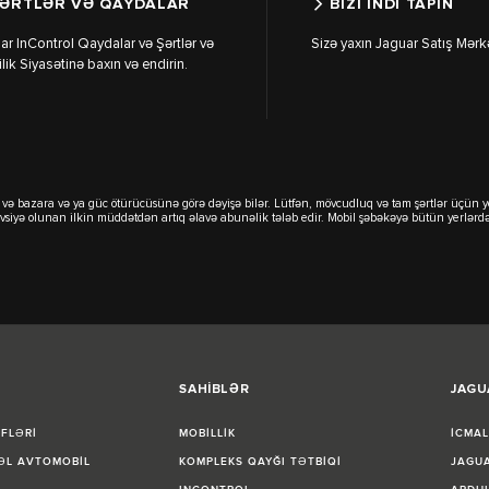
ƏRTLƏR VƏ QAYDALAR
BİZİ İNDİ TAPIN
ar InControl Qaydalar və Şərtlər və
Sizə yaxın Jaguar Satış Mərkə
lik Siyasətinə baxın və endirin.
ilər və bazara və ya güc ötürücüsünə görə dəyişə bilər. Lütfən, mövcudluq və tam şərtlər üçün
 tövsiyə olunan ilkin müddətdən artıq əlavə abunəlik tələb edir. Mobil şəbəkəyə bütün yerlə
SAHİBLƏR
JAGU
İFLƏRİ
MOBİLLİK
İCMA
 ƏL AVTOMOBİL
KOMPLEKS QAYĞI TƏTBİQİ
JAGUA