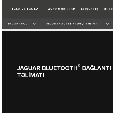
AVTOMOBILLƏR
ALIŞVERIŞ
MÜLK
INCONTROL
INCONTROL İSTİFADƏÇİ TƏLİMATI
®
JAGUAR BLUETOOTH
BAĞLANTI 
TƏLİMATI