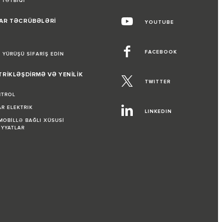
 TƏTBIQI
AR TƏCRÜBƏLƏRİ
YOUTUBE
L
FACEBOOK
 YÜRÜŞÜ SİFARİŞ EDİN
TRİKLƏŞDİRMƏ VƏ YENİLİK
TWITTER
NTROL
R ELEKTRIK
LINKEDIN
OBİLLƏ BAĞLI XÜSUSİ
İYYATLAR