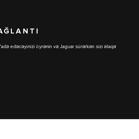
AĞLANTI
fadə edəcəyinizi öyrənin və Jaguar sürərkən sizi əlaqə