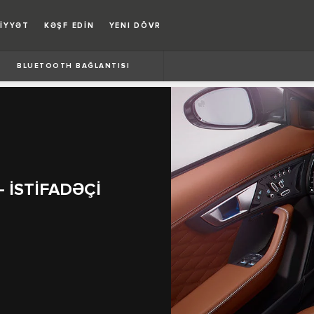
İYYƏT
KƏŞF EDİN
YENI DÖVR
BLUETOOTH BAĞLANTISI
- İSTİFADƏÇİ