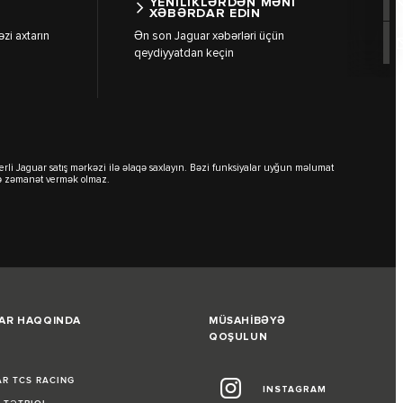
YENİLİKLƏRDƏN MƏNİ
XƏBƏRDAR EDİN
zi axtarın
Ən son Jaguar xəbərləri üçün
qeydiyyatdan keçin
 yerli Jaguar satış mərkəzi ilə əlaqə saxlayın. Bəzi funksiyalar uyğun məlumat
rdə zəmanət vermək olmaz.
AR HAQQINDA
MÜSAHİBƏYƏ
QOŞULUN
L
R TCS RACING
INSTAGRAM