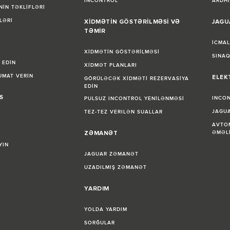
INCONTROL
ARDHI
NİN TƏKLİFLƏRİ
LƏRİ
XİDMƏTİN GÖSTƏRİLMƏSİ VƏ
JAGU
TƏMİR
İCMA
XİDMƏTİN GÖSTƏRİLMƏSİ
SINAQ
 EDİN
XİDMƏT PLANLARI
MAT VERİN
ELEK
GÖRÜLƏCƏK XİDMƏTİ REZERVASİYA
EDİN
S
INCO
PULSUZ INCONTROL YENİLƏNMƏSİ
JAGUA
TEZ-TEZ VERILƏN SUALLAR
AVTOM
ZƏMANƏT
ƏMƏL
YIN
JAGUAR ZƏMANƏT
UZADILMIŞ ZƏMANƏT
YARDIM
YOLDA YARDIM
SORĞULAR