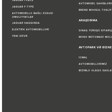
JAGUAR I-PACE
AVTOMOBİL SAHİBLƏRİ
JAGUAR F-TYPE
BREND MƏHSUL TƏKLİF
AVTOMOBİLLƏ BAĞLI XÜSUSİ
ƏMƏLİYYATLAR
ARAŞDIRMA
JAGUAR HAQQINDA
ELEKTRİK AVTOMOBİLLƏRİ
SINAQ YÜRÜŞÜ SİFARİŞ
YENI DÖVR
MƏNƏ MÜTƏMADİ MƏLU
AVTOPARK VƏ BİZNE
İCMAL
AVTOMOBİLLƏRİMİZ
BİZİMLƏ ƏLAQƏ SAXLA