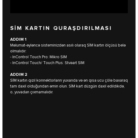
SİM KARTIN QURAŞDIRILMASI
ADDIM 1
Məlumat-əyləncə sisteminizdən asılı olaraq SİM kartın ölçüsü belə
olmalıdır:
- InControl Touch Pro: Mikro SIM
- InControl Touch/ Touch Plus: Stvəart SIM
ADDIM 2
SİM kartın qızıl konnektorların yuxarıda və ən qısa ucu çölə baxaraq
tam daxil olduğundan əmin olun. SİM kart düzgün daxil edildikdə,
o, yuvadan çıxmamalıdır.