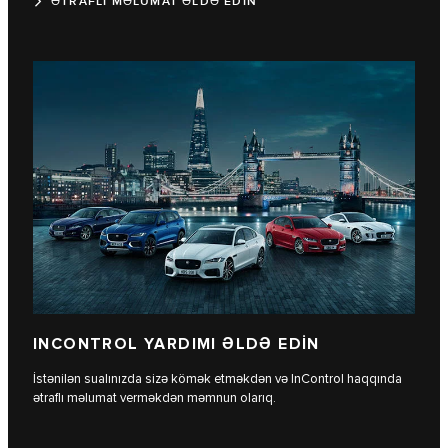
ƏTRAFLI MƏLUMAT ƏLDƏ EDİN
INCONTROL YARDIMI ƏLDƏ EDİN
İstənilən sualınızda sizə kömək etməkdən və InControl haqqında
ətraflı məlumat verməkdən məmnun olarıq.