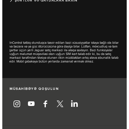
ŞƏRTLƏR VƏ QAYDALARA BAXIN
InControl tətbiq olunduqca təsvir edilən bəzi xüsusiyyətlər istəyə bağlı ola bilər
və bazara və ya güc ötürücüsünə görə dəyişə bilər. Lütfən, mövcudluq və tam
şərtlər üçün yerli Jaguar satış mərkəzi ilə əlaqə saxlayın. Bəzi funksiyalar
uyğun məlumat müqaviləsi olan uyğun SİM kart tələb edir ki, bu da satış
mərkəzi tərəfindən tövsiyə olunan ilkin müddətdən artıq əlavə abunəlik tələb
edir. Mobil şəbəkəyə bütün yerlərdə zəmanət vermək olmaz.
MÜSAHİBƏYƏ QOŞULUN