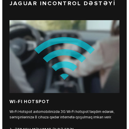
JAGUAR INCONTROL DƏSTƏYİ
WI-FI HOTSPOT
Wi-Fi Hotspot avtomobilinizdə 3G Wi-Fi hotspot təqdim edərək,
sərnişinlərinizə 8 cihaza qədər internetə qoşulmaq imkan verir.