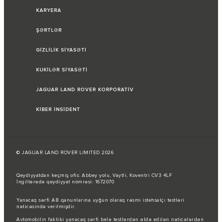
KARYERA
ŞƏRTLƏR
GİZLİLİK SİYASƏTİ
KUKİLƏR SİYASƏTİ
JAGUAR LAND ROVER KORPORATİV
KİBER İNSİDENT
© JAGUAR LAND ROVER LIMITED 2026
Qeydiyyatdan keçmiş ofis: Abbey yolu, Vaytli, Koventri CV3 4LF
İngiltərədə qeydiyyat nömrəsi: 1672070
Yanacaq sərfi AB qanunlarına uyğun olaraq rəsmi istehsalçı testləri
nəticəsində verilmişdir.
Avtomobilin faktiki yanacaq sərfi belə testlərdən əldə edilən nəticələrdən