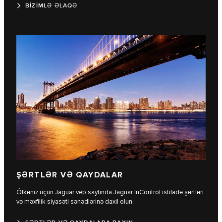
BİZİMLƏ ƏLAQƏ
ŞƏRTLƏR VƏ QAYDALAR
Ölkəniz üçün Jaguar veb saytında Jaguar InControl istifadə şərtləri
və məxfilik siyasəti sənədlərinə daxil olun.