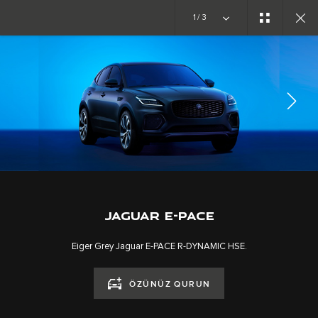
1/3
E-PACE İLƏ TANIŞ OLUN
QALEREYA
MÜSAHİBƏYƏ QOŞULUN
JAGUAR E-PACE
Eiger Grey Jaguar E-PACE R-DYNAMIC HSE.
KARYERA
ÖZÜNÜZ QURUN
ŞƏRTLƏR