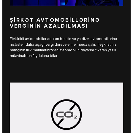
ŞİRKƏT AVTOMOBİLLƏRİNƏ
VERGİNİN AZALDILMASI
Elektrikli avtomobillər adətən benzin və ya dizel avtomobillərinə
nisbətən daha aşağı vergi dərəcələrinə məruz qalır. Təşkilatınız,
həmçinin illik mənfəətinizdən avtomobilin dəyərini çıxaran yazılı
müavinətdən faydalana bilər.