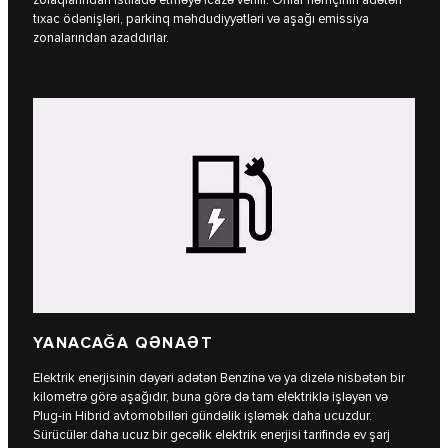
zolaqlarından istifadə etməyə icazə verilir. Onlar həmçinin adətən
tıxac ödənişləri, parkinq məhdudiyyətləri və aşağı emissiya
zonalarından azaddırlar.
YANACAĞA QƏNAƏT
Elektrik enerjisinin dəyəri adətən Benzinə və ya dizelə nisbətən bir
kilometrə görə aşağıdır, buna görə də tam elektriklə işləyən və
Plug-in Hibrid avtomobilləri gündəlik işləmək daha ucuzdur.
Sürücülər daha ucuz bir gecəlik elektrik enerjisi tarifində ev şarj