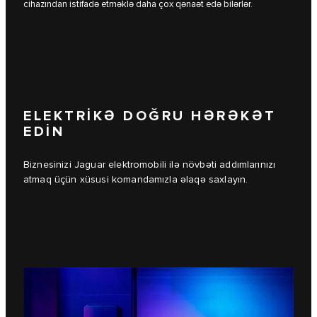
cihazından istifadə etməklə daha çox qənaət edə bilərlər.
ELEKTRİKƏ DOĞRU HƏRƏKƏT
EDİN
Biznesinizi Jaguar elektromobili ilə növbəti addımlarınızı
atmaq üçün xüsusi komandamızla əlaqə saxlayın.