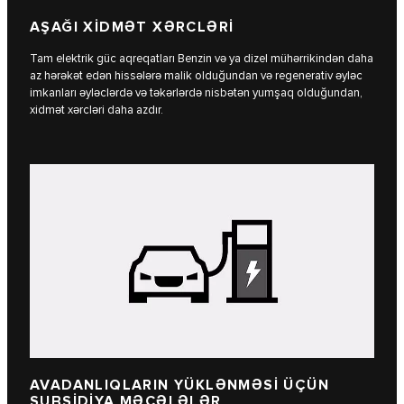
AŞAĞI XİDMƏT XƏRCLƏRİ
Tam elektrik güc aqreqatları Benzin və ya dizel mühərrikindən daha
az hərəkət edən hissələrə malik olduğundan və regenerativ əyləc
imkanları əyləclərdə və təkərlərdə nisbətən yumşaq olduğundan,
xidmət xərcləri daha azdır.
AVADANLIQLARIN YÜKLƏNMƏSİ ÜÇÜN
SUBSİDİYA MƏCƏLƏLƏR