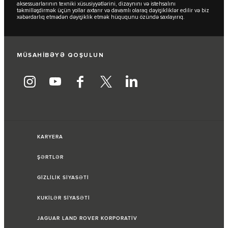
aksessuarlarının texniki xüsusiyyətlərini, dizaynını və istehsalını
təkmilləşdirmək üçün yollar axtarır və davamlı olaraq dəyişikliklər edilir və biz
xəbərdarlıq etmədən dəyişiklik etmək hüququnu özündə saxlayırıq.
MÜSAHİBƏYƏ QOŞULUN
KARYERA
ŞƏRTLƏR
GİZLİLİK SİYASƏTİ
KUKİLƏR SİYASƏTİ
JAGUAR LAND ROVER KORPORATİV