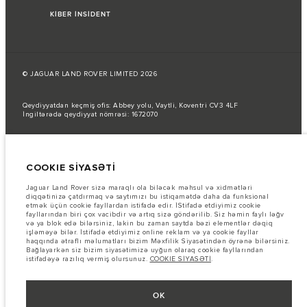
KİBER İNSİDENT
© JAGUAR LAND ROVER LIMITED 2026
Qeydiyyatdan keçmiş ofis: Abbey yolu, Vaytli, Koventri CV3 4LF
İngiltərədə qeydiyyat nömrəsi: 1672070
Yanacaq sərfi AB qanunlarına uyğun olaraq rəsmi istehsalçı testləri
nəticəsində verilmişdir.
COOKIE SİYASƏTİ
Avtomobilin faktiki yanacaq sərfi belə testlərdən əldə edilən nəticələrdən
fərqli ola bilər və bu rəqəmlər yalnız müqayisə məqsədi daşıyır.
Jaguar Land Rover sizə maraqlı ola biləcək məhsul və xidmətləri
Şəkillər və spesifikasiyalar haqqında vacib qeyd.
Qlobal yarımkeçirici
diqqətinizə çatdırmaq və saytımızı bu istiqamətdə daha da funksional
çatışmazlığı hal-hazırda avtomobilin istehsal xüsusiyyətlərinə, seçimlərin
etmək üçün cookie fayllardan istifadə edir. İStifadə etdiyimiz cookie
mövcudluğuna və istehsal müddətlərinə təsir göstərir. Bu, çox dinamik bir
fayllarından biri çox vacibdir və artıq sizə göndərilib. Siz həmin faylı ləğv
vəziyyətdir və nəticədə hazırda veb-saytda istifadə edilən şəkillər,
və ya blok edə bilərsiniz, lakin bu zaman saytda bəzi elementlər dəqiq
funksiyalar, seçimlər, xüsusi işləmələr və rəng sxemləri üçün mövcud
işləməyə bilər. İstifadə etdiyimiz online reklam və ya cookie fayllar
spesifikasiyaları tam əks etdirməyə bilər. Zəhmət olmasa, hər hansı cari
haqqında ətraflı məlumatları bizim Məxfilik Siyasətindən öyrənə bilərsiniz.
məhdudiyyətlər barədə məlumat etmək üçün Satış mərkəzi ilə əlaqə
Bağlayarkən siz bizim siyasətimizə uyğun olaraq cookie fayllarından
saxlayın.
istifadəyə razılıq vermiş olursunuz.
COOKIE SİYASƏTİ
.
Bu vebsaytdakı məlumatlar, spesifikasiyalar, qiymətlər və rənglər bazardan
asılı olaraq dəyişə və bildiriş olmadan dəyişdirilə bilər. Avtomobillərin
yerli bazarda mövcudluğu və qiymətlər üçün yerli dilerinizlə əlaqə
OK
saxlayın.