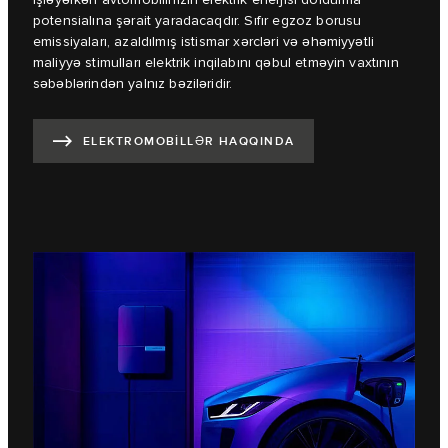
potensialına şərait yaradacaqdır. Sıfır egzoz borusu
emissiyaları, azaldılmış istismar xərcləri və əhəmiyyətli
maliyyə stimulları elektrik inqilabını qəbul etməyin vaxtının
səbəblərindən yalnız bəziləridir.
ELEKTROMOBİLLƏR HAQQINDA