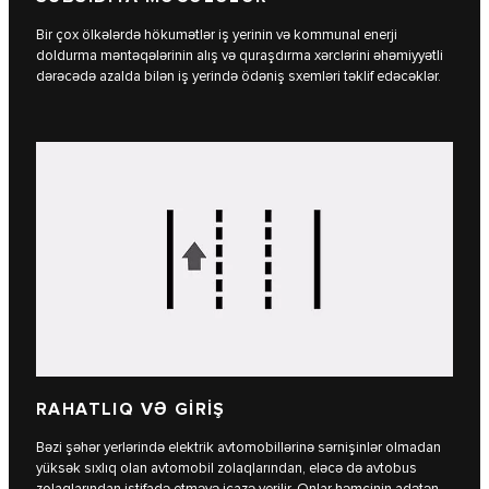
Bir çox ölkələrdə hökumətlər iş yerinin və kommunal enerji
doldurma məntəqələrinin alış və quraşdırma xərclərini əhəmiyyətli
dərəcədə azalda bilən iş yerində ödəniş sxemləri təklif edəcəklər.
RAHATLIQ VƏ GİRİŞ
Bəzi şəhər yerlərində elektrik avtomobillərinə sərnişinlər olmadan
yüksək sıxlıq olan avtomobil zolaqlarından, eləcə də avtobus