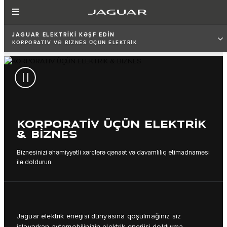
JAGUAR ELEKTRİKİ KƏŞF EDİN
KORPORATİV VƏ BİZNES ÜÇÜN ELEKTRİK
KORPORATİV ÜÇÜN ELEKTRİK
& BİZNES
Biznesinizi əhəmiyyətli xərclərə qənaət və davamlılıq etimadnaməsi
ilə doldurun.
Jaguar elektrik enerjisi dünyasına qoşulmağınız siz
işləyərkən avtomobilinizin elektrik enerjisi doldurma