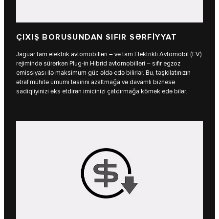
ÇIXIŞ BORUSUNDAN SIFIR SƏRFİYYAT
Jaguar tam elektrik avtomobilləri – və tam Elektrikli Avtomobil (EV)
rejimində sürərkən Plug-in Hibrid avtomobilləri – sıfır egzoz
emissiyası ilə maksimum güc əldə edə bilirlər. Bu, təşkilatınızın
ətraf mühitə ümumi təsirini azaltmağa və davamlı biznesə
sadiqliyinizi əks etdirən imicinizi çatdırmağa kömək edə bilər.