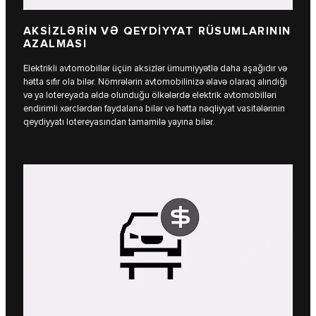
AKSİZLƏRİN VƏ QEYDİYYAT RÜSUMLARININ
AZALMASI
Elektrikli avtomobillər üçün aksizlər ümumiyyətlə daha aşağıdır və
hətta sıfır ola bilər. Nömrələrin avtomobilinizə əlavə olaraq alındığı
və ya lotereyada əldə olunduğu ölkələrdə elektrik avtomobilləri
endirimli xərclərdən faydalana bilər və hətta nəqliyyat vasitələrinin
qeydiyyatı lotereyasından tamamilə yayına bilər.