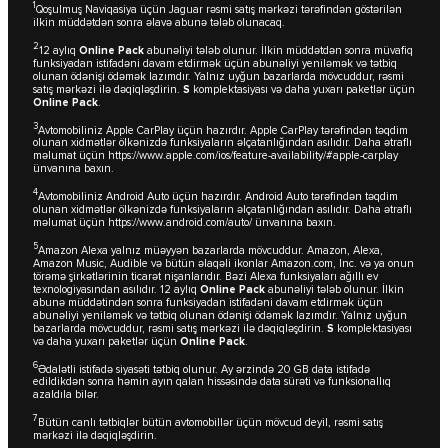
1
Qoşulmuş Naviqasiya üçün Jaguar rəsmi satış mərkəzi tərəfindən göstərilən
ilkin müddətdən sonra əlavə abunə tələb olunacaq.
2
12 aylıq
Online Pack
abunəliyi tələb olunur. İlkin müddətdən sonra müvafiq
funksiyadan istifadəni davam etdirmək üçün abunəliyi yeniləmək və tətbiq
olunan ödənişi ödəmək lazımdır. Yalnız uyğun bazarlarda mövcuddur, rəsmi
satış mərkəzi ilə dəqiqləşdirin.
S
komplektasiyası və daha yuxarı paketlər üçün
Online Pack
.
3
Avtomobiliniz Apple CarPlay üçün hazırdır. Apple CarPlay tərəfindən təqdim
olunan xidmətlər ölkənizdə funksiyaların əlçatanlığından asılıdır. Daha ətraflı
məlumat üçün
https://www.apple.com/ios/feature-availability/#apple-carplay
ünvanına baxın.
4
Avtomobiliniz Android Auto üçün hazırdır. Android Auto tərəfindən təqdim
olunan xidmətlər ölkənizdə funksiyaların əlçatanlığından asılıdır. Daha ətraflı
məlumat üçün
https://www.android.com/auto/
ünvanına baxın.
5
Amazon Alexa yalnız müəyyən bazarlarda mövcuddur. Amazon, Alexa,
Amazon Music, Audible və bütün əlaqəli ikonlar Amazon.com, Inc. və ya onun
törəmə şirkətlərinin ticarət nişanlarıdır. Bəzi Alexa funksiyaları ağıllı ev
texnologiyasından asılıdır. 12 aylıq
Online Pack
abunəliyi tələb olunur. İlkin
abunə müddətindən sonra funksiyadan istifadəni davam etdirmək üçün
abunəliyi yeniləmək və tətbiq olunan ödənişi ödəmək lazımdır. Yalnız uyğun
bazarlarda mövcuddur, rəsmi satış mərkəzi ilə dəqiqləşdirin.
S
komplektasiyası
və daha yuxarı paketlər üçün
Online Pack
.
6
Ədalətli istifadə siyasəti tətbiq olunur. Ay ərzində 20 GB data istifadə
edildikdən sonra həmin ayın qalan hissəsində data sürəti və funksionallıq
azaldıla bilər.
7
Bütün canlı tətbiqlər bütün avtomobillər üçün mövcud deyil, rəsmi satış
mərkəzi ilə dəqiqləşdirin.