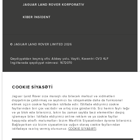
JAGUAR LAND ROVER KORPORATİV
KİBER İNSİDENT
© JAGUAR LAND ROVER LIMITED 2026
Qeydiyyatdan keçmiş ofis: Abbey yolu, Vaytli, Koventri CV3 4LF
İngiltərədə qeydiyyat nömrəsi: 1672070
Yanacaq sərfi AB qanunlarına uyğun olaraq rəsmi istehsalçı testləri
nəticəsində verilmişdir.
COOKIE SİYASƏTİ
Avtomobilin faktiki yanacaq sərfi belə testlərdən əldə edilən nəticələrdən
fərqli ola bilər və bu rəqəmlər yalnız müqayisə məqsədi daşıyır.
Jaguar Land Rover sizə maraqlı ola biləcək məhsul və xidmətləri
Şəkillər və spesifikasiyalar haqqında vacib qeyd.
Qlobal yarımkeçirici
diqqətinizə çatdırmaq və saytımızı bu istiqamətdə daha da funksional
çatışmazlığı hal-hazırda avtomobilin istehsal xüsusiyyətlərinə, seçimlərin
etmək üçün cookie fayllardan istifadə edir. İStifadə etdiyimiz cookie
mövcudluğuna və istehsal müddətlərinə təsir göstərir. Bu, çox dinamik bir
fayllarından biri çox vacibdir və artıq sizə göndərilib. Siz həmin faylı ləğv
vəziyyətdir və nəticədə hazırda veb-saytda istifadə edilən şəkillər,
və ya blok edə bilərsiniz, lakin bu zaman saytda bəzi elementlər dəqiq
funksiyalar, seçimlər, xüsusi işləmələr və rəng sxemləri üçün mövcud
işləməyə bilər. İstifadə etdiyimiz online reklam və ya cookie fayllar
spesifikasiyaları tam əks etdirməyə bilər. Zəhmət olmasa, hər hansı cari
haqqında ətraflı məlumatları bizim Məxfilik Siyasətindən öyrənə bilərsiniz.
məhdudiyyətlər barədə məlumat etmək üçün Satış mərkəzi ilə əlaqə
Bağlayarkən siz bizim siyasətimizə uyğun olaraq cookie fayllarından
saxlayın.
istifadəyə razılıq vermiş olursunuz.
COOKIE SİYASƏTİ
.
Bu vebsaytdakı məlumatlar, spesifikasiyalar, qiymətlər və rənglər bazardan
asılı olaraq dəyişə və bildiriş olmadan dəyişdirilə bilər. Avtomobillərin