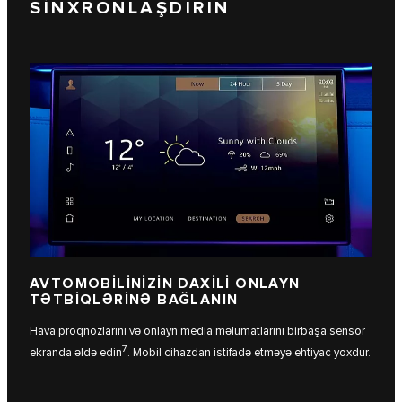
SİNXRONLAŞDIRIN
AVTOMOBİLİNİZİN DAXİLİ ONLAYN
TƏTBİQLƏRİNƏ BAĞLANIN
Hava proqnozlarını və onlayn media məlumatlarını birbaşa sensor
7
ekranda əldə edin
. Mobil cihazdan istifadə etməyə ehtiyac yoxdur.