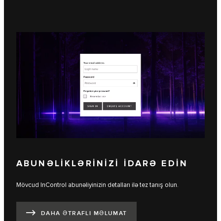
ABUNƏLİKLƏRİNİZİ İDARƏ EDİN
Mövcud InControl abunəliyinizin detalları ilə tez tanış olun.
DAHA ƏTRAFLI MƏLUMAT