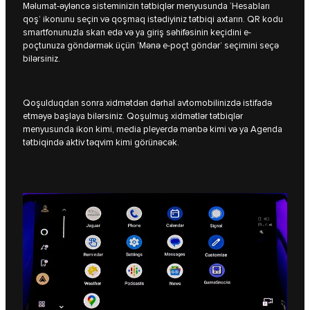
Məlumat-əyləncə sisteminizin tətbiqlər menyusunda ‘Hesabları
qoş’ ikonunu seçin və qoşmaq istədiyiniz tətbiqi axtarın. QR kodu
smartfonunuzla skan edə və ya giriş səhifəsinin keçidini e-
poçtunuza göndərmək üçün ‘Mənə e-poçt göndər’ seçimini seçə
bilərsiniz.
Qoşulduqdan sonra xidmətdən dərhal avtomobilinizdə istifadə
etməyə başlaya bilərsiniz. Qoşulmuş xidmətlər tətbiqlər
menyusunda ikon kimi, media pleyerdə mənbə kimi və ya Agenda
tətbiqində aktiv təqvim kimi görünəcək.