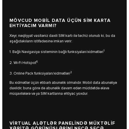
MÖVCUD MOBİL DATA ÜÇÜN SİM KARTA
EHTİYACIM VARMI?
Xeyr, nəqliyyat vasitəniz daxili SIM kartı ilə təchiz olunub ki, bu da
aşağıdakıların istifadəsinə imkan verir:
1
1. Bağlı Navigasiya sisteminin bağlı funksiyaları/xidmətləri
6
2. Wi-Fi Hotspot
2
3. Online Pack funksiyaları/xidmətləri
Bu xidmətlər üçün etibarlı abunəlik olmalıdır. Mobil data abunəliyə
daxildir, buna görə də abunəlik davam edən müddətdə əlavə
müqavilələrə və ya SIM kartlarına ehtiyac yoxdur.
VİRTUAL ALƏTLƏR PANELİNDƏ MÜXTƏLİF
XƏRİTƏ GÖRÜNÜŞLƏRİNİ NECƏ SEÇƏ