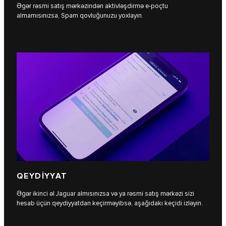
Əgər rəsmi satış mərkəzindən aktivləşdirmə e-poçtu
almamısınızsa, Spam qovluğunuzu yoxlayın.
QEYDİYYAT
Əgər ikinci əl Jaguar almısınızsa və ya rəsmi satış mərkəzi sizi
hesab üçün qeydiyyatdan keçirməyibsə, aşağıdakı keçidi izləyin.