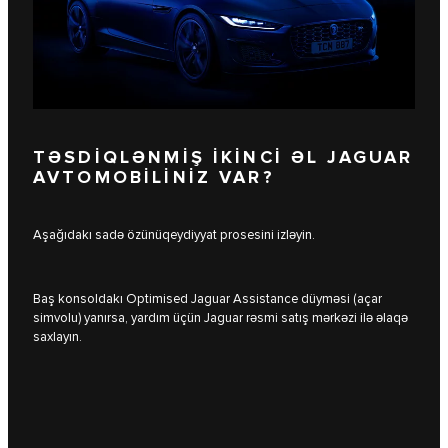
TƏSDİQLƏNMİŞ İKİNCİ ƏL JAGUAR
AVTOMOBİLİNİZ VAR?
Aşağıdakı sadə özünüqeydiyyat prosesini izləyin.
Baş konsoldakı Optimised Jaguar Assistance düyməsi (açar
simvolu) yanırsa, yardım üçün Jaguar rəsmi satış mərkəzi ilə əlaqə
saxlayın.