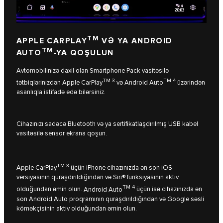
TM
APPLE CARPLAY
VƏ YA ANDROID
TM
AUTO
-YA QOŞULUN
Avtomobilinizə daxil olan Smartphone Pack vasitəsilə
TM 3
TM 4
tətbiqlərinizdən
Apple CarPlay
və
Android Auto
üzərindən
asanlıqla istifadə edə bilərsiniz.
Cihazınızı sadəcə Bluetooth və ya sertifikatlaşdırılmış USB kabel
vasitəsilə sensor ekrana qoşun.
TM 3
Apple CarPlay
üçün iPhone cihazınızda ən son iOS
versiyasının quraşdırıldığından və Siri® funksiyasının aktiv
TM 4
olduğundan əmin olun.
Android Auto
üçün isə cihazınızda ən
son Android Auto proqramının quraşdırıldığından və Google səsli
köməkçisinin aktiv olduğundan əmin olun.