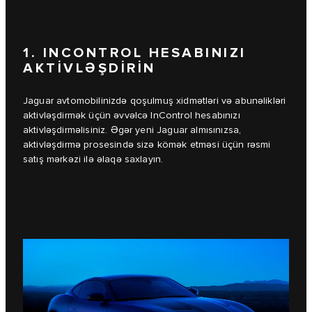
1. INCONTROL HESABINIZI
AKTİVLƏŞDİRİN
Jaguar avtomobilinizdə qoşulmuş xidmətləri və abunəlikləri
aktivləşdirmək üçün əvvəlcə InControl hesabınızı
aktivləşdirməlisiniz. Əgər yeni Jaguar almısınızsa,
aktivləşdirmə prosesində sizə kömək etməsi üçün rəsmi
satış mərkəzi ilə əlaqə saxlayın.