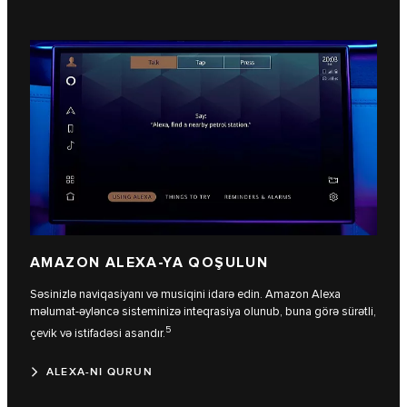
AMAZON ALEXA-YA QOŞULUN
Səsinizlə naviqasiyanı və musiqini idarə edin. Amazon Alexa
məlumat-əyləncə sisteminizə inteqrasiya olunub, buna görə sürətli,
5
çevik və istifadəsi asandır.
ALEXA-NI QURUN