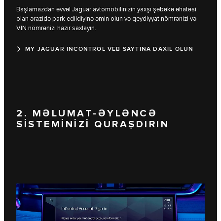
Başlamazdan əvvəl Jaguar avtomobilinizin yaxşı şəbəkə əhatəsi
olan ərazidə park edildiyinə əmin olun və qeydiyyat nömrənizi və
VIN nömrənizi hazır saxlayın.
MY JAGUAR INCONTROL VEB SAYTINA DAXİL OLUN
2. MƏLUMAT-ƏYLƏNCƏ
SİSTEMİNİZİ QURAŞDIRIN