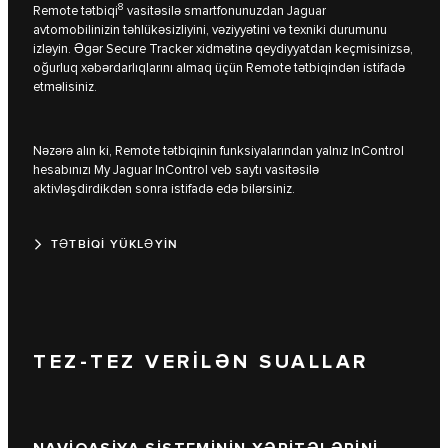
8
Remote tətbiqi
vasitəsilə smartfonunuzdan Jaguar
avtomobilinizin təhlükəsizliyini, vəziyyətini və texniki durumunu
izləyin. Əgər Secure Tracker xidmətinə qeydiyyatdan keçmisinizsə,
oğurluq xəbərdarlıqlarını almaq üçün Remote tətbiqindən istifadə
etməlisiniz.
Nəzərə alın ki, Remote tətbiqinin funksiyalarından yalnız InControl
hesabınızı My Jaguar InControl veb saytı vasitəsilə
aktivləşdirdikdən sonra istifadə edə bilərsiniz.
TƏTBİQİ YÜKLƏYİN
TEZ-TEZ VERİLƏN SUALLAR