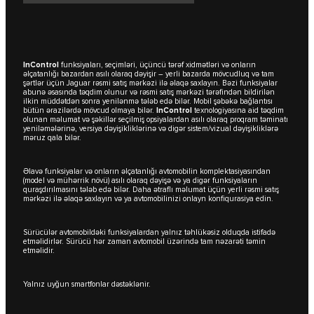
InControl
funksiyaları, seçimləri, üçüncü tərəf xidmətləri və onların
əlçatanlığı bazardan asılı olaraq dəyişir – yerli bazarda mövcudluq və tam
şərtlər üçün Jaguar rəsmi satış mərkəzi ilə əlaqə saxlayın. Bəzi funksiyalar
abunə əsasında təqdim olunur və rəsmi satış mərkəzi tərəfindən bildirilən
ilkin müddətdən sonra yenilənmə tələb edə bilər. Mobil şəbəkə bağlantısı
bütün ərazilərdə mövcud olmaya bilər.
InControl
texnologiyasına aid təqdim
olunan məlumat və şəkillər seçilmiş opsiyalardan asılı olaraq proqram təminatı
yeniləmələrinə, versiya dəyişikliklərinə və digər sistem/vizual dəyişikliklərə
məruz qala bilər.
Əlavə funksiyalar və onların əlçatanlığı avtomobilin komplektasiyasından
(model və mühərrik növü) asılı olaraq dəyişə və ya digər funksiyaların
quraşdırılmasını tələb edə bilər. Daha ətraflı məlumat üçün yerli rəsmi satış
mərkəzi ilə əlaqə saxlayın və ya avtomobilinizi onlayn konfiqurasiya edin.
Sürücülər avtomobildəki funksiyalardan yalnız təhlükəsiz olduqda istifadə
etməlidirlər. Sürücü hər zaman avtomobil üzərində tam nəzarəti təmin
etməlidir.
Yalnız uyğun smartfonlar dəstəklənir.