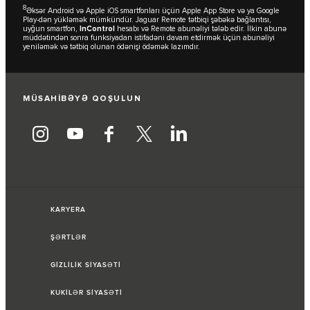
8
Əksər Android və Apple iOS smartfonları üçün Apple App Store və ya Google
Play-dən yükləmək mümkündür. Jaguar Remote tətbiqi şəbəkə bağlantısı,
uyğun smartfon,
InControl
hesabı və Remote abunəliyi tələb edir. İlkin abunə
müddətindən sonra funksiyadan istifadəni davam etdirmək üçün abunəliyi
yeniləmək və tətbiq olunan ödənişi ödəmək lazımdır.
MÜSAHİBƏYƏ QOŞULUN
KARYERA
ŞƏRTLƏR
GİZLİLİK SİYASƏTİ
KUKİLƏR SİYASƏTİ