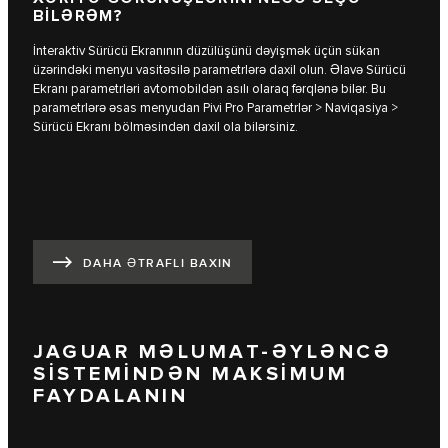
BİLƏRƏM?
İnteraktiv Sürücü Ekranının düzülüşünü dəyişmək üçün sükan
üzərindəki menyu vasitəsilə parametrlərə daxil olun. Əlavə Sürücü
Ekranı parametrləri avtomobildən asılı olaraq fərqlənə bilər. Bu
parametrlərə əsas menyudan Pivi Pro Parametrlər > Naviqasiya >
Sürücü Ekranı bölməsindən daxil ola bilərsiniz.
DAHA ƏTRAFLI BAXIN
JAGUAR MƏLUMAT-ƏYLƏNCƏ
SİSTEMİNDƏN MAKSİMUM
FAYDALANIN