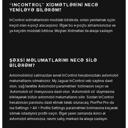
“INCONTROL” XİDMƏTLƏRİNİ NECƏ
YENİLƏYƏ BİLƏRƏM?
InControl xidmətlərinizin müddəti bitdikdə, onları yeniləmək üçün
keçid olan e-poçt alacaqsınız. Əgər bu e-poçtu almamısınızsa və
ya keçidin müddəti bitibsə, Müştəri Xidmətləri ilə əlaqə saxlayın.
ŞƏXSİ MƏLUMATLARIMI NECƏ SİLƏ
BİLƏRƏM?
Avtomobilinizi satmazdan əvvəl InControl hesabınızdakı avtomobil
məlumatlarını silməlisiniz. My Jaguar InControl veb saytına daxil
olun, sağ tərəfdə ‘Avtomobil parametrləri’ bölməsini seçin və
‘Avtomobili sil’ menyusuna daxil olun. ‘Avtomobili sil’ düyməsinə
klikləyərək bütün avtomobil məlumatlarını silin. Sizdən InControl
hesabınızın parolunu daxil etmək tələb olunacaq. Pivi/Pivi Pro-da
isə Settings > All > Profile Settings parametrləri bölməsinə keçərək
silmək istədiyiniz profili seçin. Əgər yaxın zamanda ikinci əl
avtomobil almısınızsa, rəsmi satış mərkəzi ilə əlaqə saxlayın.