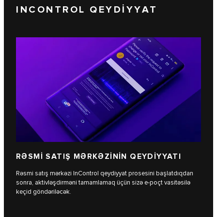
INCONTROL QEYDİYYAT
RƏSMİ SATIŞ MƏRKƏZİNİN QEYDİYYATI
Rəsmi satış mərkəzi InControl qeydiyyat prosesini başlatdıqdan
sonra, aktivləşdirməni tamamlamaq üçün sizə e-poçt vasitəsilə
keçid göndəriləcək.