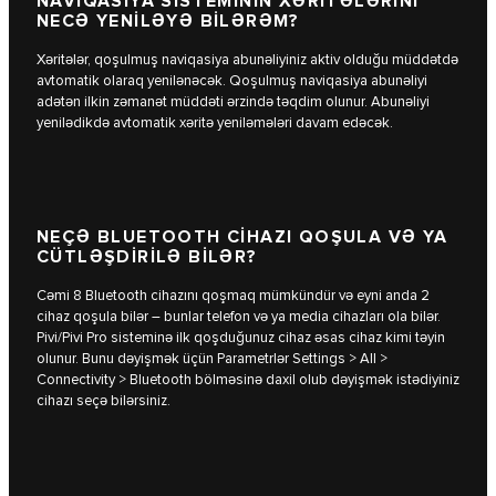
NAVİQASİYA SİSTEMİNİN XƏRİTƏLƏRİNİ
NECƏ YENİLƏYƏ BİLƏRƏM?
Xəritələr, qoşulmuş naviqasiya abunəliyiniz aktiv olduğu müddətdə
avtomatik olaraq yenilənəcək. Qoşulmuş naviqasiya abunəliyi
adətən ilkin zəmanət müddəti ərzində təqdim olunur. Abunəliyi
yenilədikdə avtomatik xəritə yeniləmələri davam edəcək.
NEÇƏ BLUETOOTH CİHAZI QOŞULA VƏ YA
CÜTLƏŞDİRİLƏ BİLƏR?
Cəmi 8 Bluetooth cihazını qoşmaq mümkündür və eyni anda 2
cihaz qoşula bilər – bunlar telefon və ya media cihazları ola bilər.
Pivi/Pivi Pro sisteminə ilk qoşduğunuz cihaz əsas cihaz kimi təyin
olunur. Bunu dəyişmək üçün Parametrlər Settings > All >
Connectivity > Bluetooth bölməsinə daxil olub dəyişmək istədiyiniz
cihazı seçə bilərsiniz.