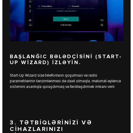
BAŞLANĞIC BƏLƏDÇISINI (START-
UP WIZARD) IZLƏYIN.
Start-Up Wizard sizə telefonların qoşulması və radio
parametrlərinin tənzimlənməsi də daxil olmaqla, məlumat-əyləncə
sistemini asanlıqla quraşdırmaq və fərdiləşdirmək imkanı verir.
3. TƏTBİQLƏRİNİZİ VƏ
CİHAZLARINIZI